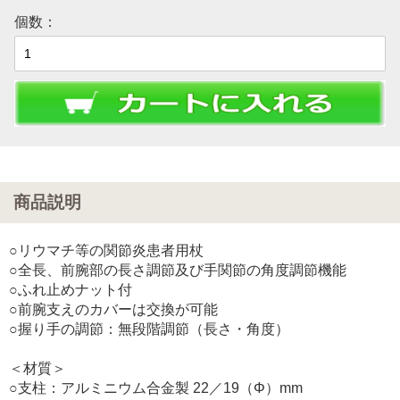
個数：
商品説明
○リウマチ等の関節炎患者用杖
○全長、前腕部の長さ調節及び手関節の角度調節機能
○ふれ止めナット付
○前腕支えのカバーは交換が可能
○握り手の調節：無段階調節（長さ・角度）
＜材質＞
○支柱：アルミニウム合金製 22／19（Φ）mm