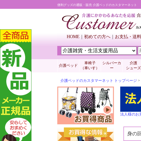
便利グッズの通販・販売 介護ベッドのカスタマーネット
HOME
初めての方へ
お支払・送
車椅子
シルバーカ
介護
介護ベッド
（車いす）
ー
シューズ
介護ベッドのカスタマーネット トップページ
>
法人様のお
身の