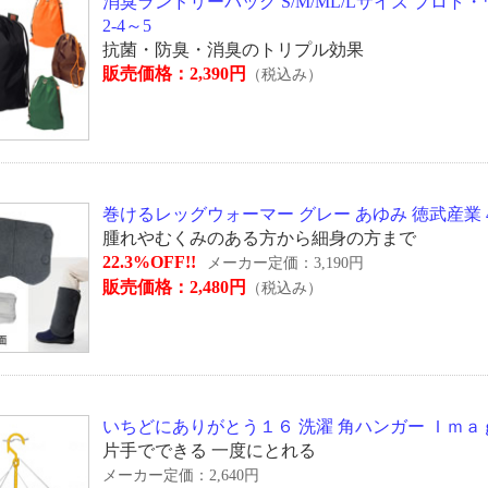
消臭ランドリーバッグ S/M/ML/Lサイズ プロト・ワン 9-2-
2-4～5
抗菌・防臭・消臭のトリプル効果
販売価格：2,390円
（税込み）
巻けるレッグウォーマー グレー あゆみ 徳武産業 4
腫れやむくみのある方から細身の方まで
22.3%OFF!!
メーカー定価：3,190円
販売価格：2,480円
（税込み）
いちどにありがとう１６ 洗濯 角ハンガー Ｉｍａｇｅ 
片手でできる 一度にとれる
メーカー定価：2,640円