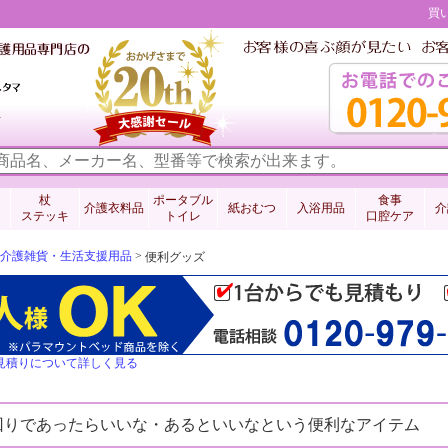
買
料
杖
ポータブル
食事
介護衣料品
紙おむつ
入浴用品
介
ステッキ
トイレ
口腔ケア
介護雑貨・生活支援用品
>
便利グッズ
見積りについて詳しく見る
回りであったらいいな・あるといいなという便利なアイテム