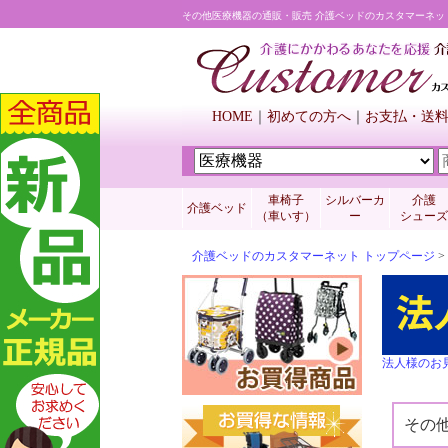
その他医療機器の通販・販売 介護ベッドのカスタマーネッ
HOME
初めての方へ
お支払・送
車椅子
シルバーカ
介護
介護ベッド
（車いす）
ー
シューズ
介護ベッドのカスタマーネット トップページ
>
法人様のお
その