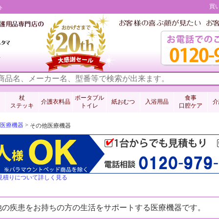
買
ト
料
杖
ポータブル
食事
介護衣料品
紙おむつ
入浴用品
介
ステッキ
トイレ
口腔ケア
医療機器
>
その他医療機器
見積りについて詳しく見る
他の疾患をお持ちの方の生活をサポートする医療機器です。