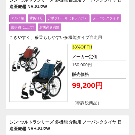
進医療器 NA-SU2W
アルミ製
背折れ可
介助ブレーキ（ドラム式）
ノーパンクタイヤ
肘掛跳ね上げ式
肘掛高さ調整
こぎやすく、移乗もしやすい多機能タイプ自走用
38%OFF!!
メーカー定価
160,000円
販売価格
99,200円
（非課税商品）
シン･ウルトラシリーズ 多機能 介助用 ノーパンクタイヤ 日
進医療器 NAH-SU2W