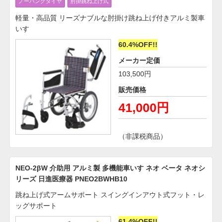
ノーパンクタイヤ
肘掛跳ね上げ式
軽量・高品質 リーズナブルな肘掛け跳ね上げ付きアルミ製車
いす
60.4%OFF!!
メーカー定価
103,500円
販売価格
41,000円
（非課税商品）
NEO-2βW 介助用 アルミ製 多機能車いす ネオ ベータ ネオシ
リーズ 日進医療器 PNEO2BWHB10
跳ね上げ式アームサポート スイングインアウト式フット・レ
ッグサポート
61.4%OFF!!