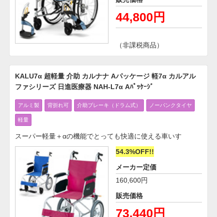
44,800円
（非課税商品）
KALU7α 超軽量 介助 カルナナ Aパッケージ 軽7α カルアル
ファシリーズ 日進医療器 NAH-L7α Aﾊﾟｯｹｰｼﾞ
アルミ製
背折れ可
介助ブレーキ（ドラム式）
ノーパンクタイヤ
軽量
スーパー軽量＋αの機能でとっても快適に使える車いす
54.3%OFF!!
メーカー定価
160,600円
販売価格
73,440円