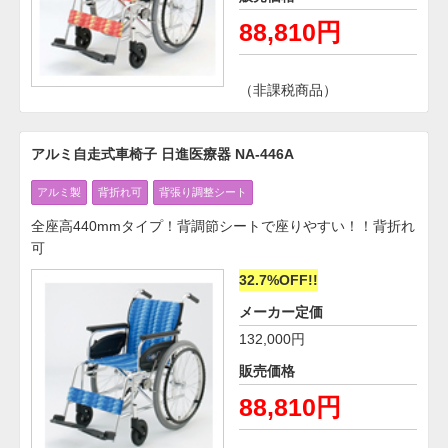
88,810円
（非課税商品）
アルミ自走式車椅子 日進医療器 NA-446A
アルミ製
背折れ可
背張り調整シート
全座高440mmタイプ！背調節シートで座りやすい！！背折れ
可
32.7%OFF!!
メーカー定価
132,000円
販売価格
88,810円