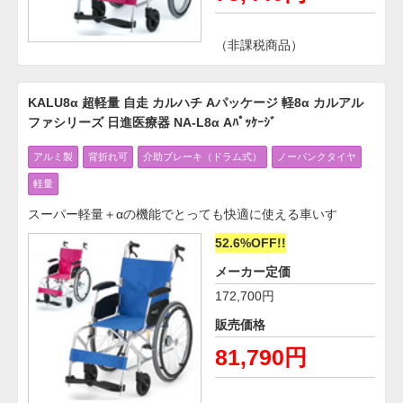
（非課税商品）
KALU8α 超軽量 自走 カルハチ Aパッケージ 軽8α カルアル
ファシリーズ 日進医療器 NA-L8α Aﾊﾟｯｹｰｼﾞ
アルミ製
背折れ可
介助ブレーキ（ドラム式）
ノーパンクタイヤ
軽量
スーパー軽量＋αの機能でとっても快適に使える車いす
52.6%OFF!!
メーカー定価
172,700円
販売価格
81,790円