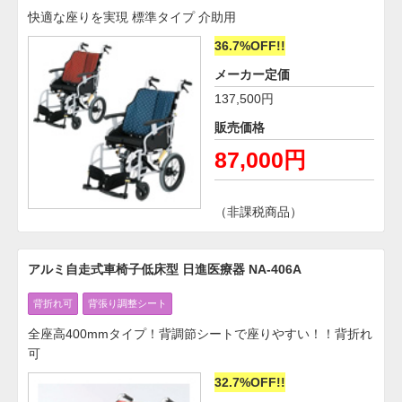
快適な座りを実現 標準タイプ 介助用
36.7%OFF!!
メーカー定価
137,500円
販売価格
87,000円
（非課税商品）
アルミ自走式車椅子低床型 日進医療器 NA-406A
背折れ可
背張り調整シート
全座高400mmタイプ！背調節シートで座りやすい！！背折れ
可
32.7%OFF!!