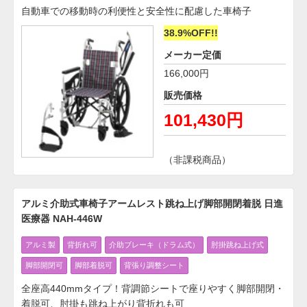
自動車での移動時の利便性と安全性に配慮した車椅子
38.9%OFF!!
メーカー定価
166,000円
販売価格
101,430円
（非課税商品）
アルミ介助式車椅子アームレスト跳ね上げ脚部開閉着脱 日進
医療器 NAH-446W
アルミ製
背折れ可
介助ブレーキ（ドラム式）
肘掛跳ね上げ式
脚部開閉可
脚部着脱可
背張り調整シート
全座高440mmタイプ！背調節シートで座りやすく脚部開閉・
着脱可、肘掛も跳ね上がり背折れも可