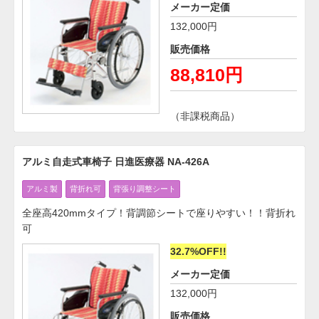
メーカー定価
132,000円
販売価格
88,810円
（非課税商品）
アルミ自走式車椅子 日進医療器 NA-426A
アルミ製
背折れ可
背張り調整シート
全座高420mmタイプ！背調節シートで座りやすい！！背折れ
可
32.7%OFF!!
メーカー定価
132,000円
販売価格