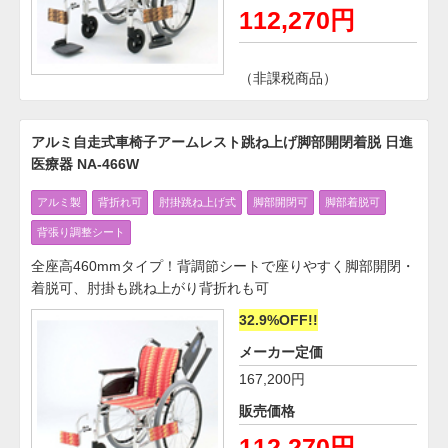
112,270円
（非課税商品）
アルミ自走式車椅子アームレスト跳ね上げ脚部開閉着脱 日進
医療器 NA-466W
アルミ製
背折れ可
肘掛跳ね上げ式
脚部開閉可
脚部着脱可
背張り調整シート
全座高460mmタイプ！背調節シートで座りやすく脚部開閉・
着脱可、肘掛も跳ね上がり背折れも可
32.9%OFF!!
メーカー定価
167,200円
販売価格
112,270円