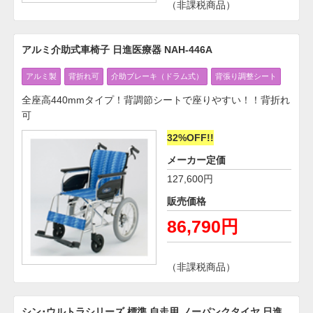
（非課税商品）
アルミ介助式車椅子 日進医療器 NAH-446A
アルミ製
背折れ可
介助ブレーキ（ドラム式）
背張り調整シート
全座高440mmタイプ！背調節シートで座りやすい！！背折れ
可
32%OFF!!
メーカー定価
127,600円
販売価格
86,790円
（非課税商品）
シン･ウルトラシリーズ 標準 自走用 ノーパンクタイヤ 日進