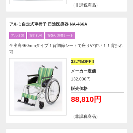
（非課税商品）
アルミ自走式車椅子 日進医療器 NA-466A
アルミ製
背折れ可
背張り調整シート
全座高460mmタイプ！背調節シートで座りやすい！！背折れ
可
32.7%OFF!!
メーカー定価
132,000円
販売価格
88,810円
（非課税商品）