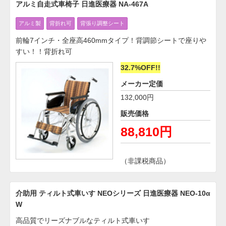
アルミ自走式車椅子 日進医療器 NA-467A
アルミ製
背折れ可
背張り調整シート
前輪7インチ・全座高460mmタイプ！背調節シートで座りや
すい！！背折れ可
32.7%OFF!!
メーカー定価
132,000円
販売価格
88,810円
（非課税商品）
介助用 ティルト式車いす NEOシリーズ 日進医療器 NEO-10α
W
高品質でリーズナブルなティルト式車いす