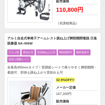
販売価格
110,800円
（非課税商品）
アルミ自走式車椅子アームレスト跳ね上げ脚部開閉着脱 日進
医療器 NA-406W
アルミ製
背折れ可
肘掛跳ね上げ式
脚部開閉可
脚部着脱可
背張り調整シート
全座高400mmタイプ！背調節シートで座りやすく脚部開閉・
着脱可、肘掛も跳ね上がり背折れも可
32.9%OFF!!
メーカー定価
167,200円
販売価格