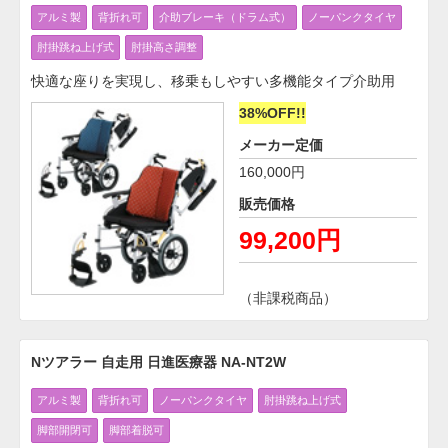
アルミ製
背折れ可
介助ブレーキ（ドラム式）
ノーパンクタイヤ
肘掛跳ね上げ式
肘掛高さ調整
快適な座りを実現し、移乗もしやすい多機能タイプ介助用
38%OFF!!
メーカー定価
160,000円
販売価格
99,200円
（非課税商品）
Nツアラー 自走用 日進医療器 NA-NT2W
アルミ製
背折れ可
ノーパンクタイヤ
肘掛跳ね上げ式
脚部開閉可
脚部着脱可