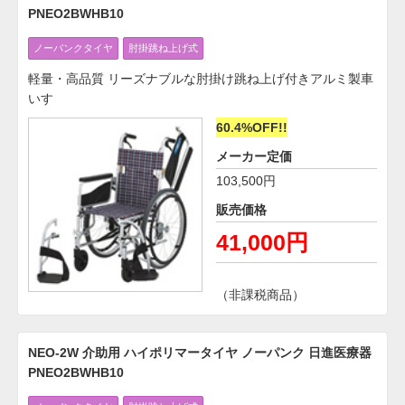
PNEO2BWHB10
ノーパンクタイヤ
肘掛跳ね上げ式
軽量・高品質 リーズナブルな肘掛け跳ね上げ付きアルミ製車
いす
60.4%OFF!!
メーカー定価
103,500円
販売価格
41,000円
（非課税商品）
NEO-2W 介助用 ハイポリマータイヤ ノーパンク 日進医療器
PNEO2BWHB10