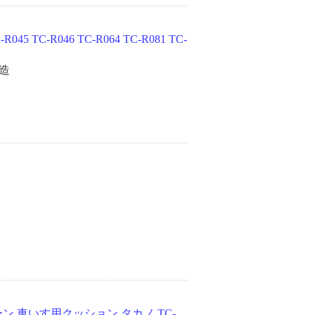
5 TC-R046 TC-R064 TC-R081 TC-
造
ーン 車いす用クッション タカノ TC-