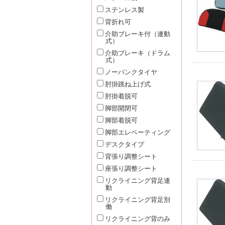
ステンレス製
背折れ可
介助ブレーキ付（連動
式）
介助ブレーキ（ドラム
式）
ノーパンクタイヤ
肘掛跳ね上げ式
肘掛着脱可
脚部開閉可
脚部着脱可
脚部エレベーティング
デスクタイプ
背張り調整シート
座張り調整シート
リクライニング背足連
動
リクライニング背足別
働
リクライニング背のみ