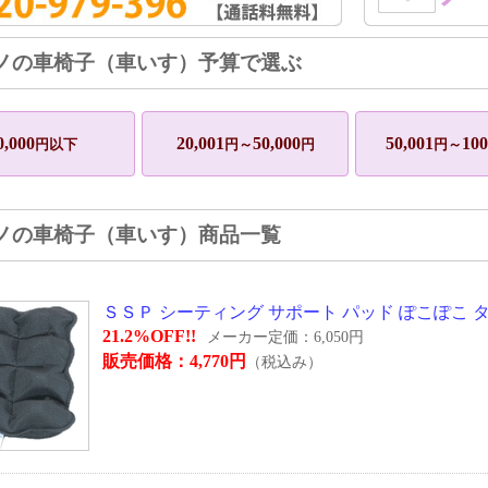
ノの車椅子（車いす）予算で選ぶ
0,000
20,001
50,000
50,001
100
円以下
円～
円
円～
ノの車椅子（車いす）商品一覧
ＳＳＰ シーティング サポート パッド ぽこぽこ タカノ
21.2%OFF!!
メーカー定価：6,050円
販売価格：4,770円
（税込み）