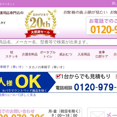
買
タマーネット
料
杖
ポータブル
食事
介護衣料品
紙おむつ
入浴用品
介
ステッキ
トイレ
口腔ケア
車椅子（車いす）
>
タカノの車椅子（車いす）
見積りについて詳しく見る