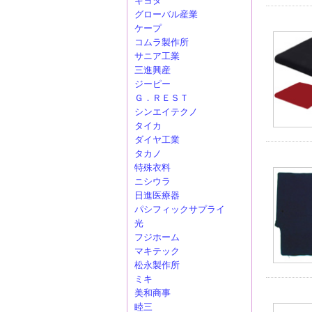
キヨタ
グローバル産業
ケープ
コムラ製作所
サニア工業
三進興産
ジーピー
Ｇ．ＲＥＳＴ
シンエイテクノ
タイカ
ダイヤ工業
タカノ
特殊衣料
ニシウラ
日進医療器
パシフィックサプライ
光
フジホーム
マキテック
松永製作所
ミキ
美和商事
睦三