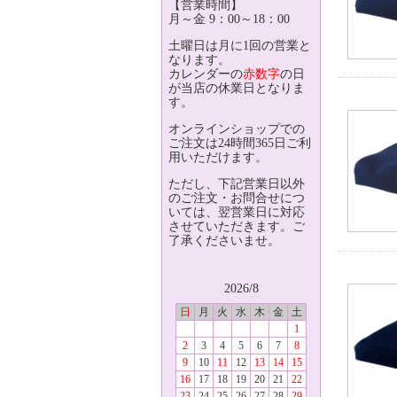
【営業時間】
月～金 9：00～18：00
土曜日は月に1回の営業と
なります。
カレンダーの
赤数字
の日
が当店の休業日となりま
す。
オンラインショップでの
ご注文は24時間365日ご利
用いただけます。
ただし、下記営業日以外
のご注文・お問合せにつ
いては、翌営業日に対応
させていただきます。ご
了承くださいませ。
2026/8
日
月
火
水
木
金
土
1
2
3
4
5
6
7
8
9
10
11
12
13
14
15
16
17
18
19
20
21
22
23
24
25
26
27
28
29