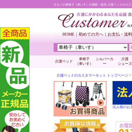
タカノの車椅子（車いす）の通販・販売 介護ベッドのカス
HOME
初めての方へ
お支払・送
車椅子
シルバーカ
介護
介護ベッド
（車いす）
ー
シューズ
介護ベッドのカスタマーネット トップページ
>
法人様のお