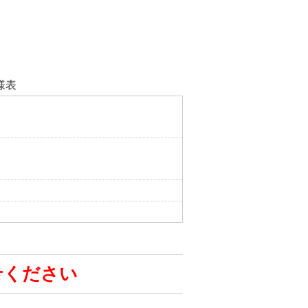
仕様表
せください