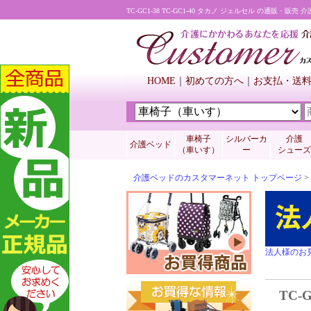
TC-GC1-38 TC-GC1-40 タカノ ジェルセル の通販・
HOME
初めての方へ
お支払・送
車椅子
シルバーカ
介護
介護ベッド
（車いす）
ー
シューズ
介護ベッドのカスタマーネット トップページ
>
法人様のお
TC-