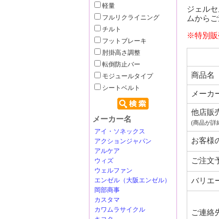
軽量
ジェルセル
ムからご
フルリクライニング
チルト
※特別販
フットブレーキ
肘掛高さ調整
転倒防止バー
商品名
モジュールタイプ
シートベルト
メーカ
他店販
メーカー名
(商品が詳
アイ・ソネックス
お客様
アクションジャパン
アルケア
ご注文
ウィズ
ウェルファン
バリエ
エンゼル（大阪エンゼル）
岡部商事
カスタマ
カワムラサイクル
ご連絡