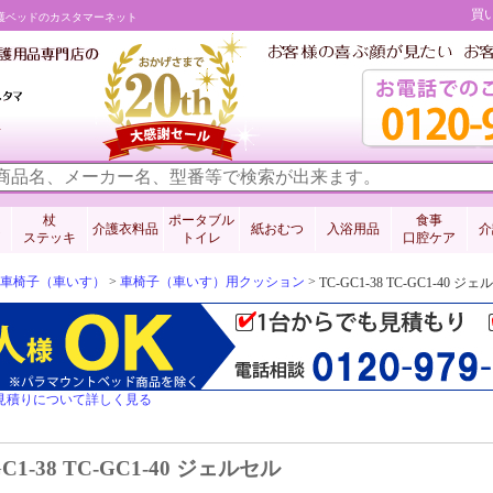
買
販売 介護ベッドのカスタマーネット
料
杖
ポータブル
食事
介護衣料品
紙おむつ
入浴用品
介
ステッキ
トイレ
口腔ケア
車椅子（車いす）
>
車椅子（車いす）用クッション
>
TC-GC1-38 TC-GC1-
見積りについて詳しく見る
GC1-38 TC-GC1-40 ジェルセル