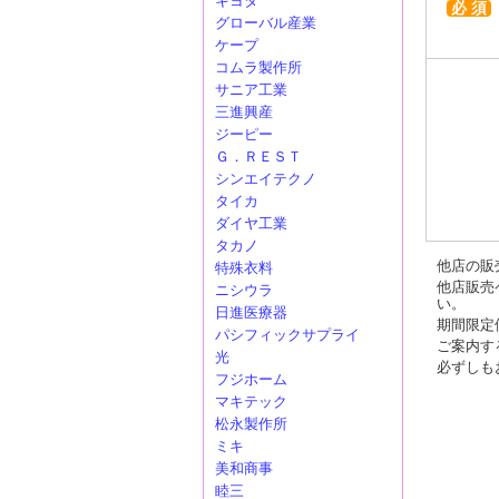
キヨタ
必 須
グローバル産業
ケープ
コムラ製作所
サニア工業
三進興産
ジーピー
Ｇ．ＲＥＳＴ
シンエイテクノ
タイカ
ダイヤ工業
タカノ
他店の販
特殊衣料
他店販売
ニシウラ
い。
日進医療器
期間限定
パシフィックサプライ
ご案内す
光
必ずしも
フジホーム
マキテック
松永製作所
ミキ
美和商事
睦三