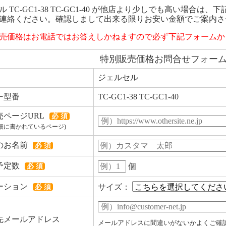
 TC-GC1-38 TC-GC1-40 が他店より少しでも高い場合
連絡ください。確認しまして出来る限りお安い金額でご案内さ
売価格はお電話ではお答えしかねますので必ず下記フォームか
特別販売価格お問合せフォー
ジェルセル
ー型番
TC-GC1-38 TC-GC1-40
売ページURL
必 須
細に書かれているページ)
のお名前
必 須
予定数
個
必 須
ーション
サイズ：
必 須
先メールアドレス
メールアドレスに間違いがないかよくご確