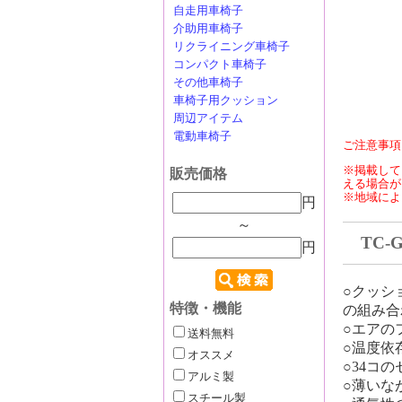
自走用車椅子
介助用車椅子
リクライニング車椅子
コンパクト車椅子
その他車椅子
車椅子用クッション
周辺アイテム
電動車椅子
ご注意事項
※掲載して
販売価格
える場合が
※地域によ
円
～
TC-
円
○クッシ
特徴・機能
の組み合
○エアの
送料無料
○温度依
オススメ
○34コ
アルミ製
○薄いな
スチール製