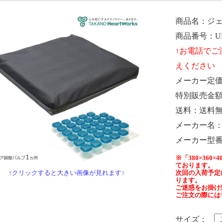
商品名
ジ
商品番号
U
メーカー定
特別販売金
送料
送料
メーカー名
メーカー型
※「380×36
ております。
↑クリックすると大きい画像が見れます↑
次回の入荷予定
ります。
ご迷惑をお掛け
ご注文の際には
サイズ：