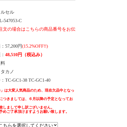
ェルセル
L-547053-C
価
57,200円
(15.2%OFF!!)
額
48,510
円
（税込み）
無料
タカノ
番
TC-GC1-38 TC-GC1-40
0×40」は大変人気商品のため、現在欠品中となっ
につきましては、６月以降の予定となってお
致しまして申し訳ございません。
予めご了承頂けますようお願い致します。