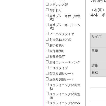
○通気性
ステンレス製
＜材質＞
背折れ可
本体：ポ
介助ブレーキ付（連動
式）
介助ブレーキ（ドラム
式）
ノーパンクタイヤ
サイズ
肘掛跳ね上げ式
肘掛着脱可
重量
脚部開閉可
脚部着脱可
脚部エレベーティング
詳細
デスクタイプ
規格
背張り調整シート
座張り調整シート
リクライニング背足連
動
リクライニング背足別
働
リクライニング背のみ