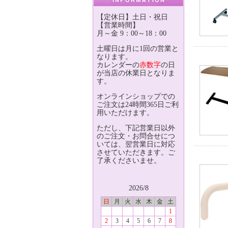
【定休日】土日・祝日
【営業時間】
月～金 9：00～18：00
土曜日は月に1回の営業と
なります。
カレンダーの
赤数字
の日
が当店の休業日となりま
す。
オンラインショップでの
ご注文は24時間365日ご利
用いただけます。
ただし、下記営業日以外
のご注文・お問合せにつ
いては、翌営業日に対応
させていただきます。ご
了承くださいませ。
2026/8
日
月
火
水
木
金
土
1
2
3
4
5
6
7
8