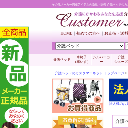
その他メーカー周辺アイテムの通販・販売 介護ベッドのカ
HOME
初めての方へ
お支払・送
車椅子
シルバーカ
介護
介護ベッド
（車いす）
ー
シューズ
介護ベッドのカスタマーネット トップページ
>
法人様のお
介護