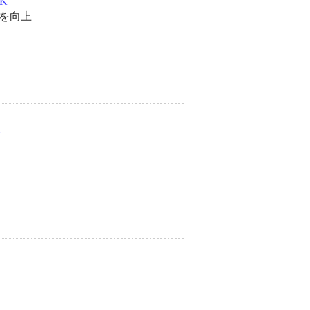
K
を向上
N