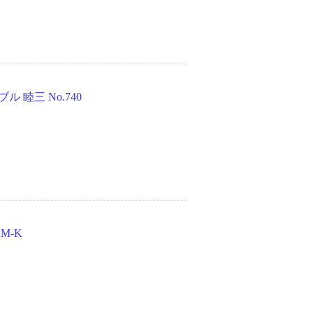
 睦三 No.740
M-K