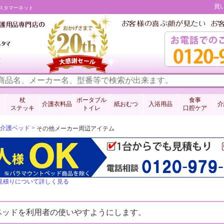
買
スタマーネット
料
杖
ポータブル
食事
介護衣料品
紙おむつ
入浴用品
介
ステッキ
トイレ
口腔ケア
介護ベッド
>
その他メーカー周辺アイテム
見積りについて詳しく見る
ベッドを利用者の使いやすようにします。