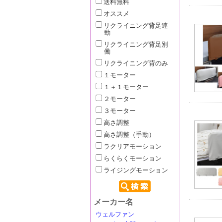
送料無料
オススメ
リクライニング背足連
動
リクライニング背足別
働
リクライニング背のみ
１モーター
１＋１モーター
２モーター
３モーター
高さ調整
高さ調整（手動）
ラクリアモーション
らくらくモーション
ライジングモーション
メーカー名
ウェルファン