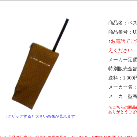
商品名
ベ
商品番号
U
メーカー定
特別販売金
送料
1,000
メーカー名
メーカー型
※こちらの商品
ありがとうござ
↑クリックすると大きい画像が見れます↑