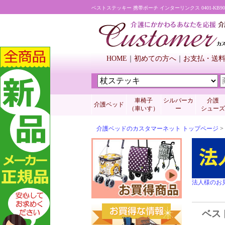
ベストステッキー 携帯ポーチ インターリンクス 0401-KB
HOME
初めての方へ
お支払・送
車椅子
シルバーカ
介護
介護ベッド
（車いす）
ー
シューズ
介護ベッドのカスタマーネット トップページ
>
法人様のお
ベスト