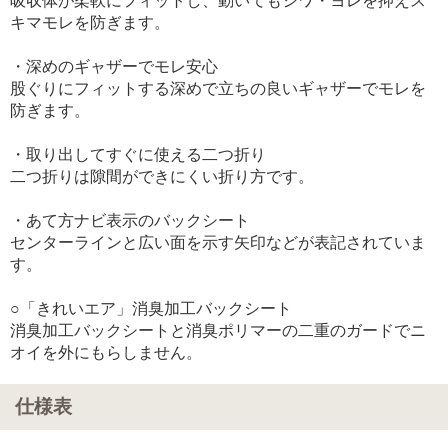
吸収体が柔軟にフィットし、動いてもシワ・ヨレを抑えス
キマモレを防ぎます。
・深めのギャザーでモレ安心
股ぐりにフィットする深めで立ちの良いギャザーでモレを
防ぎます。
・取り出してすぐに使える二つ折り
二つ折りは隙間ができにくい折り方です。
・あて方ナビ表示のバックシート
センターラインと広い面を示す矢印などが表記されていま
す。
○「きれいエア」消臭加工バックシート
消臭加工バックシートと消臭ポリマーの二重のガードでニ
オイを外にもらしません。
仕様表