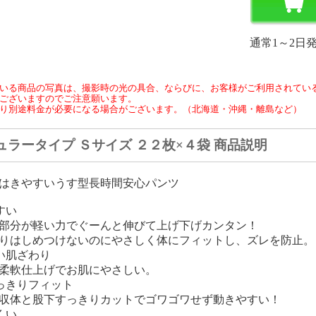
通常1～2日
いる商品の写真は、撮影時の光の具合、ならびに、お客様がご利用されてい
ございますのでご注意願います。
り別途料金が必要になる場合がございます。（北海道・沖縄・離島など）
ュラータイプ Ｓサイズ ２２枚×４袋 商品説明
はきやすいうす型長時間安心パンツ
すい
部分が軽い力でぐーんと伸びて上げ下げカンタン！
りはしめつけないのにやさしく体にフィットし、ズレを防止。
い肌ざわり
柔軟仕上げでお肌にやさしい。
っきりフィット
収体と股下すっきりカットでゴワゴワせず動きやすい！
くい