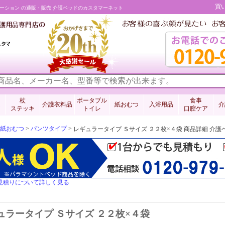
買
レーション の通販・販売 介護ベッドのカスタマーネット
料
杖
ポータブル
食事
介護衣料品
紙おむつ
入浴用品
介
ステッキ
トイレ
口腔ケア
紙おむつ
>
パンツタイプ
>
レギュラータイプ Ｓサイズ ２２枚×４袋 商品詳細 介
見積りについて詳しく見る
ュラータイプ Ｓサイズ ２２枚×４袋