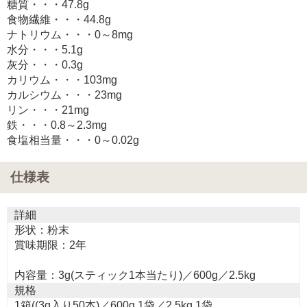
糖質・・・47.8g
食物繊維・・・44.8g
ナトリウム・・・0～8mg
水分・・・5.1g
灰分・・・0.3g
カリウム・・・103mg
カルシウム・・・23mg
リン・・・21mg
鉄・・・0.8～2.3mg
食塩相当量・・・0～0.02g
仕様表
詳細
形状：粉末
賞味期限：2年
内容量：3g(スティック1本当たり)／600g／2.5kg
規格
1箱((3g入り50本)／600g 1袋／2.5kg 1袋