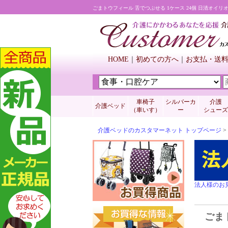
ごまトウフィール 舌でつぶせる 1ケース 24個 日清オイ
HOME
初めての方へ
お支払・送
車椅子
シルバーカ
介護
介護ベッド
（車いす）
ー
シューズ
介護ベッドのカスタマーネット トップページ
>
法人様のお
ごま