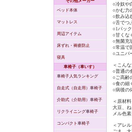
その他メーカー
○冷奴や
○かむ力
ベッド本体
○飲み込
マットレス
○舌でつ
○1パッ
周辺アイテム
○甘くな
○無菌充
床ずれ・褥瘡防止
○常温で
○ユニバ
寝具
＜こんな
車椅子（車いす）
○普通の
車椅子人気ランキング
○ご高齢
○食の細
自走式（自走用）車椅子
○病後の
介助式（介助用）車椅子
＜原材料
大豆、ね
リクライニング車椅子
メル色素
コンパクト車椅子
＜アレル
ごま、大