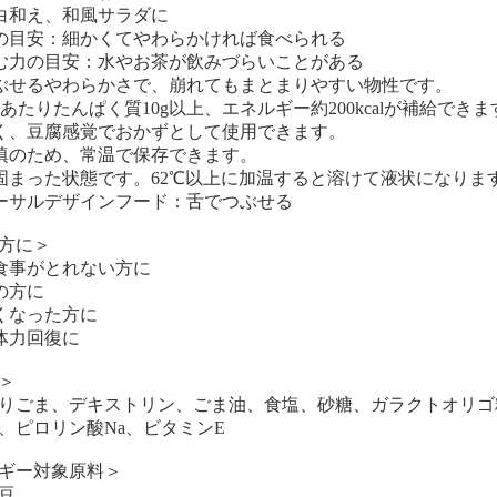
白和え、和風サラダに
の目安：細かくてやわらかければ食べられる
む力の目安：水やお茶が飲みづらいことがある
ぶせるやわらかさで、崩れてもまとまりやすい物性です。
クあたりたんぱく質10g以上、エネルギー約200kcalが補給できま
く、豆腐感覚でおかずとして使用できます。
填のため、常温で保存できます。
固まった状態です。62℃以上に加温すると溶けて液状になりま
ーサルデザインフード：舌でつぶせる
方に＞
食事がとれない方に
の方に
くなった方に
体力回復に
＞
りごま、デキストリン、ごま油、食塩、砂糖、ガラクトオリゴ
、ピロリン酸Na、ビタミンE
ギー対象原料＞
豆