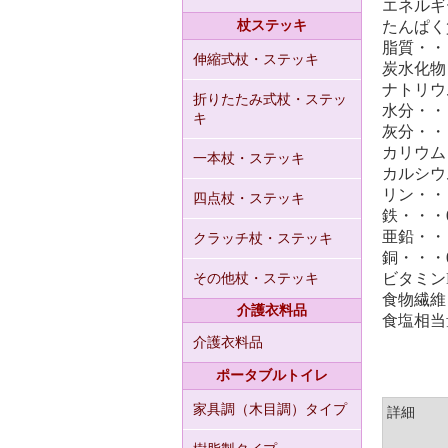
エネルギー
杖ステッキ
たんぱく質
脂質・・・
伸縮式杖・ステッキ
炭水化物・
ナトリウ
折りたたみ式杖・ステッ
水分・・・
キ
灰分・・・
カリウム・
一本杖・ステッキ
カルシウ
リン・・・
四点杖・ステッキ
鉄・・・0
亜鉛・・・
クラッチ杖・ステッキ
銅・・・0
ビタミンE
その他杖・ステッキ
食物繊維・
介護衣料品
食塩相当量
介護衣料品
ポータブルトイレ
家具調（木目調）タイプ
詳細