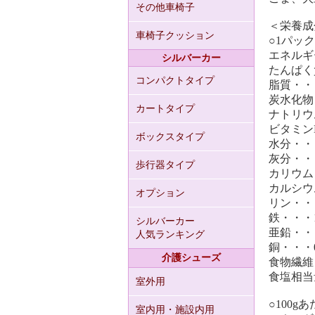
その他車椅子
＜栄養成
車椅子クッション
○1パック
エネルギー
シルバーカー
たんぱく質
コンパクトタイプ
脂質・・・
炭水化物・
カートタイプ
ナトリウ
ビタミンE
ボックスタイプ
水分・・・
灰分・・・
歩行器タイプ
カリウム・
カルシウ
オプション
リン・・・
鉄・・・1
シルバーカー
亜鉛・・・
人気ランキング
銅・・・0
介護シューズ
食物繊維・
食塩相当量
室外用
○100g
室内用・施設内用