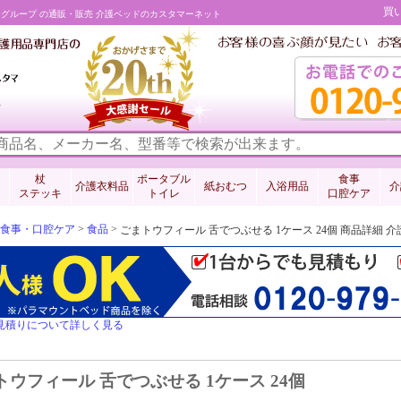
買
リオグループ の通販・販売 介護ベッドのカスタマーネット
料
杖
ポータブル
食事
介護衣料品
紙おむつ
入浴用品
介
ステッキ
トイレ
口腔ケア
食事・口腔ケア
>
食品
>
ごまトウフィール 舌でつぶせる 1ケース 24個 商品詳細
見積りについて詳しく見る
トウフィール 舌でつぶせる 1ケース 24個