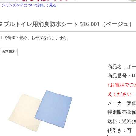
ーンワンズケアについて詳しく見る
ブルトイレ用消臭防水シート 536-001（ベージュ） 5
工で清潔・安心、お部屋を汚しません。
送料無料
商品名
ポ
商品番号
U
メーカー定
特別販売金
送料
送料
代引き
可