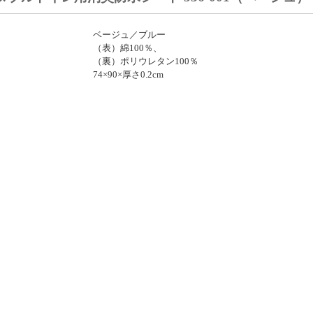
ベージュ／ブルー
（表）綿100％、
（裏）ポリウレタン100％
74×90×厚さ0.2cm