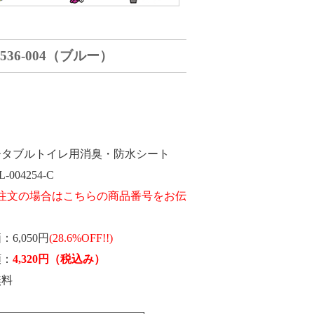
36-004（ブルー）
ータブルトイレ用消臭・防水シート
L-004254-C
価
6,050円
(28.6%OFF!!)
額
4,320
円
（税込み）
無料