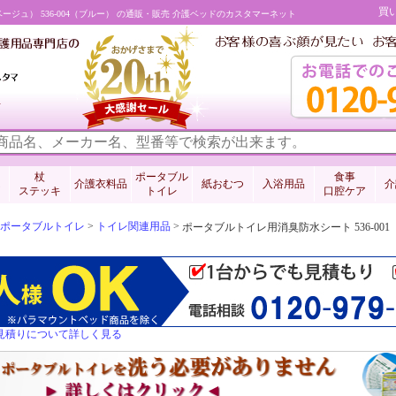
買
ベージュ） 536-004（ブルー） の通販・販売 介護ベッドのカスタマーネット
料
杖
ポータブル
食事
介護衣料品
紙おむつ
入浴用品
介
ステッキ
トイレ
口腔ケア
ポータブルトイレ
>
トイレ関連用品
>
ポータブルトイレ用消臭防水シート 536-001（
見積りについて詳しく見る