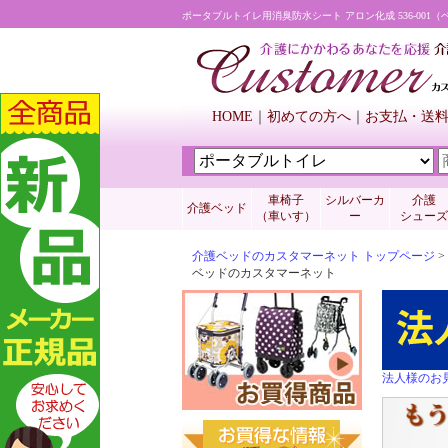
ポータブルトイレ用消臭防水シート アロン化成 536-001（
HOME
初めての方へ
お支払・送
車椅子
シルバーカ
介護
介護ベッド
（車いす）
ー
シューズ
介護ベッドのカスタマーネット トップページ
>
ベッドのカスタマーネット
法人様のお