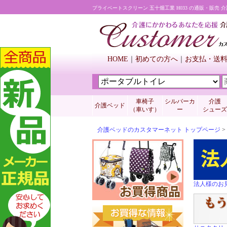
プライベートスクリーン 五十畑工業 H033 の通販・販売
HOME
初めての方へ
お支払・送
車椅子
シルバーカ
介護
介護ベッド
（車いす）
ー
シューズ
介護ベッドのカスタマーネット トップページ
>
法人様のお