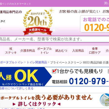
買
 介護ベッドのカスタマーネット
料
杖
ポータブル
食事
介護衣料品
紙おむつ
入浴用品
介
ステッキ
トイレ
口腔ケア
ポータブルトイレ
>
トイレ関連用品
>
プライベートスクリーン H033 商品詳細 
見積りについて詳しく見る