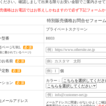
ください。確認しまして出来る限りお安い金額でご案内させて
売価格はお電話ではお答えしかねますので必ず下記フォームか
特別販売価格お問合せフォー
プライベートスクリーン
ー型番
H033
売ページURL
必 須
細に書かれているページ)
のお名前
必 須
予定数
個
必 須
カラー：
ーション
必 須
先メールアドレス
メールアドレスに間違いがないかよくご確
携帯電話のメールアドレスの場合は
「必ず