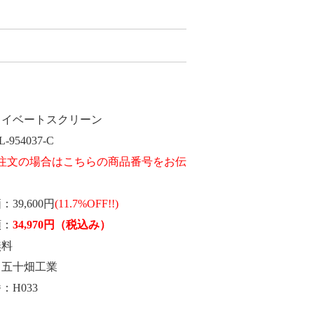
ライベートスクリーン
L-954037-C
価
39,600円
(11.7%OFF!!)
額
34,970
円
（税込み）
無料
五十畑工業
番
H033