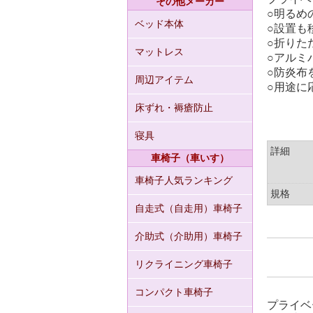
その他メーカー
○明るめ
ベッド本体
○設置も
○折りた
マットレス
○アルミ
○防炎布
周辺アイテム
○用途に
床ずれ・褥瘡防止
寝具
詳細
車椅子（車いす）
車椅子人気ランキング
規格
自走式（自走用）車椅子
介助式（介助用）車椅子
リクライニング車椅子
コンパクト車椅子
プライベ