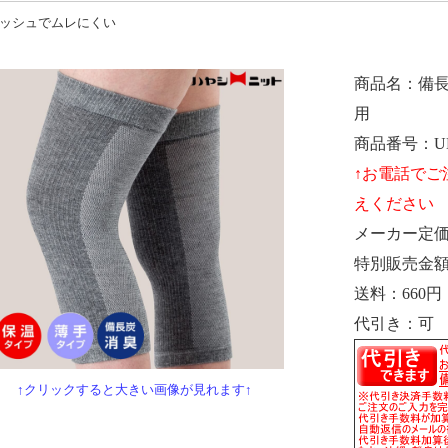
ッシュでムレにくい
商品名
備長
用
商品番号
U
メーカー定
特別販売金
送料
660円
代引き
可
↑クリックすると大きい画像が見れます↑