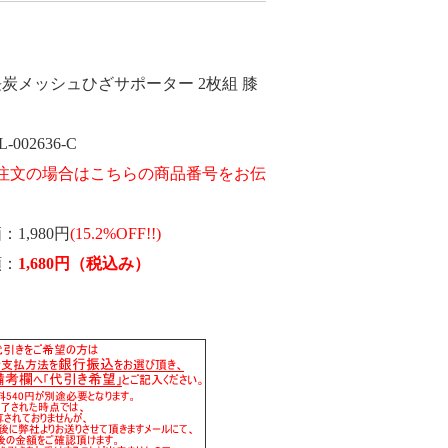
炭メッシュひざサポーター 2枚組 膝
L-002636-C
価
1,980円
(15.2%OFF!!)
額
1,680
円
（税込み）