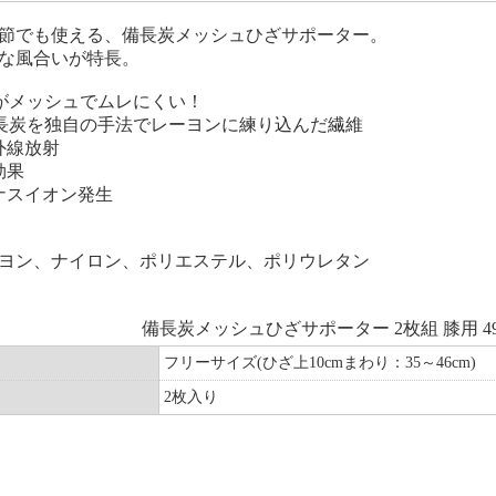
節でも使える、備長炭メッシュひざサポーター。
な風合いが特長。
がメッシュでムレにくい！
長炭を独自の手法でレーヨンに練り込んだ繊維
外線放射
効果
ナスイオン発生
ヨン、ナイロン、ポリエステル、ポリウレタン
備長炭メッシュひざサポーター 2枚組 膝用 49
フリーサイズ(ひざ上10cmまわり：35～46cm)
2枚入り