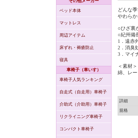
その他メーカー
どんな季
ベッド本体
やわらか
マットレス
○ひざ裏
○紀州備
周辺アイテム
1．遠赤
2．消臭
床ずれ・褥瘡防止
3．マイ
寝具
＜素材＞
車椅子（車いす）
綿、レー
車椅子人気ランキング
自走式（自走用）車椅子
詳細
介助式（介助用）車椅子
規格
リクライニング車椅子
コンパクト車椅子