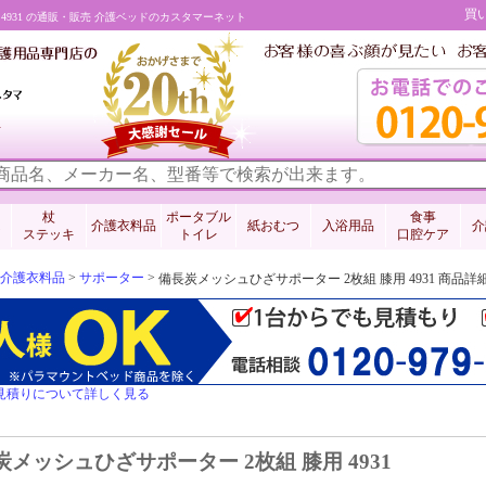
買
4931 の通販・販売 介護ベッドのカスタマーネット
料
杖
ポータブル
食事
介護衣料品
紙おむつ
入浴用品
介
ステッキ
トイレ
口腔ケア
介護衣料品
>
サポーター
>
備長炭メッシュひざサポーター 2枚組 膝用 4931 商品
見積りについて詳しく見る
炭メッシュひざサポーター 2枚組 膝用 4931