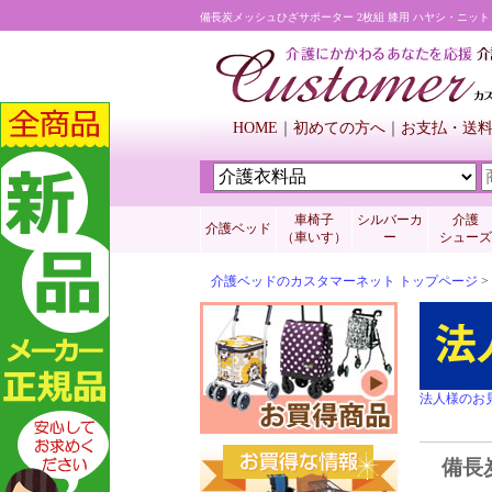
備長炭メッシュひざサポーター 2枚組 膝用 ハヤシ・ニット 
HOME
初めての方へ
お支払・送
車椅子
シルバーカ
介護
介護ベッド
（車いす）
ー
シューズ
介護ベッドのカスタマーネット トップページ
>
法人様のお
備長