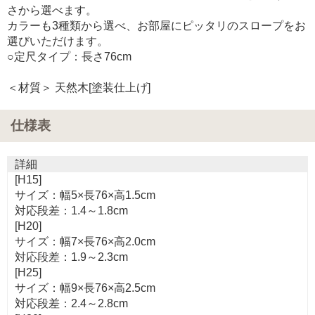
さから選べます。
カラーも3種類から選べ、お部屋にピッタリのスロープをお
選びいただけます。
○定尺タイプ：長さ76cm
＜材質＞ 天然木[塗装仕上げ]
仕様表
詳細
[H15]
サイズ：幅5×長76×高1.5cm
対応段差：1.4～1.8cm
[H20]
サイズ：幅7×長76×高2.0cm
対応段差：1.9～2.3cm
[H25]
サイズ：幅9×長76×高2.5cm
対応段差：2.4～2.8cm