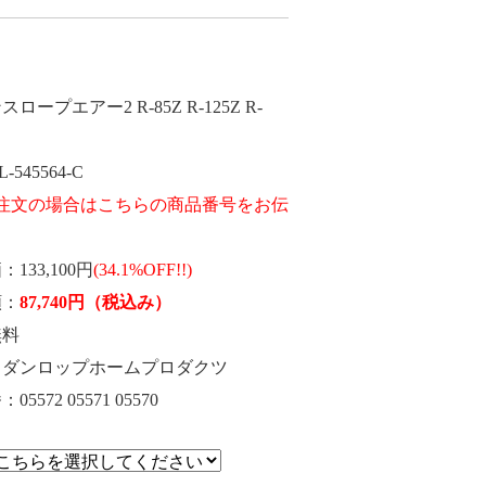
スロープエアー2 R-85Z R-125Z R-
L-545564-C
価
133,100円
(34.1%OFF!!)
額
87,740
円
（税込み）
無料
ダンロップホームプロダクツ
番
05572 05571 05570