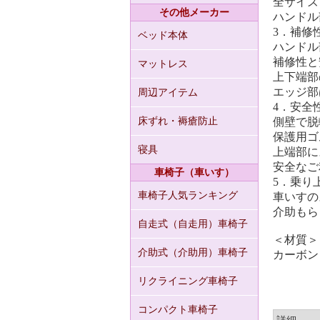
全サイズ
その他メーカー
ハンドル
3．補修
ベッド本体
ハンドル
補修性と
マットレス
上下端部
エッジ部
周辺アイテム
4．安全
床ずれ・褥瘡防止
側壁で脱
保護用ゴ
寝具
上端部に
安全なご
車椅子（車いす）
5．乗り
車椅子人気ランキング
車いすの
介助もら
自走式（自走用）車椅子
＜材質＞
介助式（介助用）車椅子
カーボン 
リクライニング車椅子
コンパクト車椅子