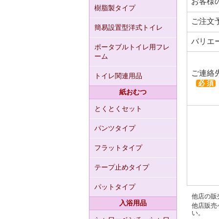
お客様
樹脂製タイプ
ご注文
簡易設置型洋式トイレ
バリエ
ポータブルトイレ用フレ
ーム
ご連絡
トイレ関連用品
必 須
紙おむつ
とくとくセット
パンツタイプ
フラットタイプ
テープ止めタイプ
パットタイプ
他店の販
入浴用品
他店販売
い。