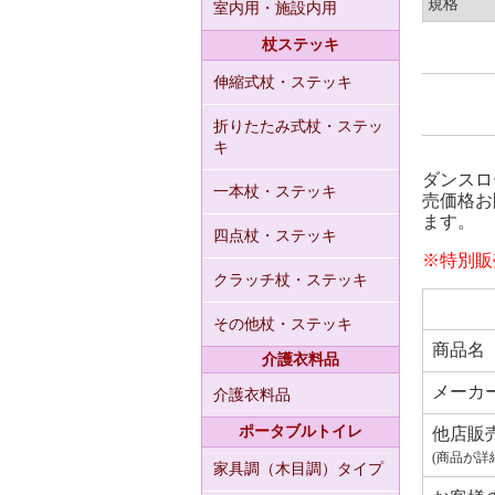
規格
室内用・施設内用
杖ステッキ
伸縮式杖・ステッキ
折りたたみ式杖・ステッ
キ
ダンスロー
一本杖・ステッキ
売価格お
ます。
四点杖・ステッキ
※特別販
クラッチ杖・ステッキ
その他杖・ステッキ
商品名
介護衣料品
メーカ
介護衣料品
ポータブルトイレ
他店販
(商品が詳
家具調（木目調）タイプ