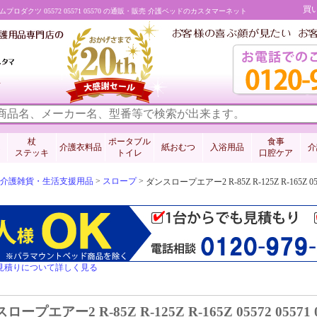
買
ホームプロダクツ 05572 05571 05570 の通販・販売 介護ベッドのカスタマーネット
料
杖
ポータブル
食事
介護衣料品
紙おむつ
入浴用品
介
ステッキ
トイレ
口腔ケア
介護雑貨・生活支援用品
>
スロープ
>
ダンスロープエアー2 R-85Z R-125Z R-165Z 
見積りについて詳しく見る
ープエアー2 R-85Z R-125Z R-165Z 05572 05571 