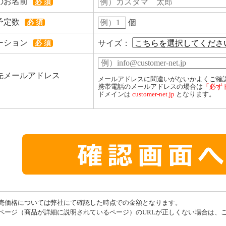
のお名前
必 須
予定数
個
必 須
ーション
サイズ：
必 須
先メールアドレス
メールアドレスに間違いがないかよくご確
携帯電話のメールアドレスの場合は
「必ず
ドメインは
customer-net.jp
となります。
売価格については弊社にて確認した時点での金額となります。
ページ（商品が詳細に説明されているページ）のURLが正しくない場合は、