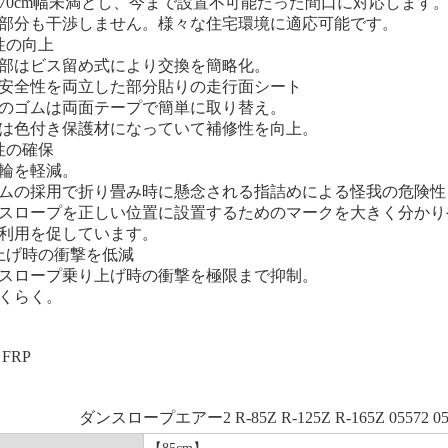
70cm幅未満とし、今まで設置不可能だった間口に対応します
部分も干渉しません。様々な住宅環境に適応可能です。
性の向上
部はビス留め式により交換を簡略化。
安全性を両立した部分貼りの走行面シート
のゴムは両面テープで簡単に取り替え。
は色付き保護材になっていて補修性を向上。
性の確保
輪を軽減。
ムの採用で折り畳み時に懸念される指詰めによる怪我の危険性
スロープを正しい位置に設置するためのマークを大きく分かり
利用を促しています。
上げ時の衝撃を低減
スロープ乗り上げ時の衝撃を極限まで抑制。
くらく。
FRP
ダンスロープエアー2 R-85Z R-125Z R-165Z 05572 05