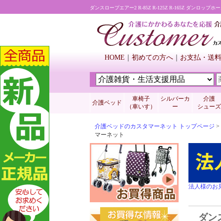
ダンスロープエアー2 R-85Z R-125Z R-165Z ダンロップ
HOME
初めての方へ
お支払・送
車椅子
シルバーカ
介護
介護ベッド
（車いす）
ー
シューズ
介護ベッドのカスタマーネット トップページ
>
マーネット
法人様のお
ダンスロ