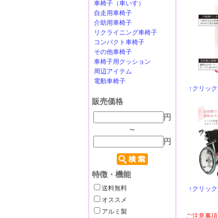
車椅子（車いす）
自走用車椅子
介助用車椅子
リクライニング車椅子
コンパクト車椅子
その他車椅子
車椅子用クッション
周辺アイテム
電動車椅子
↑クリッ
販売価格
円
～
円
特徴・機能
↑クリッ
送料無料
オススメ
アルミ製
ご注意事項