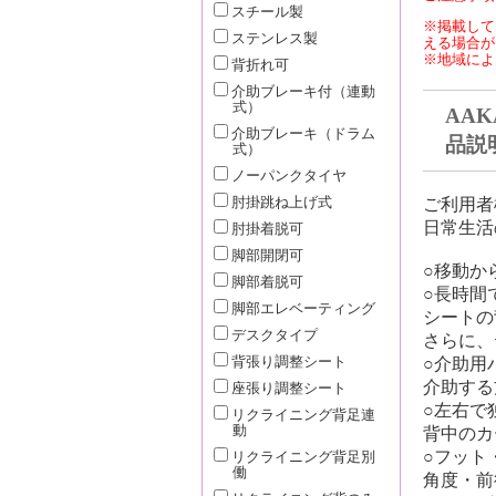
スチール製
※掲載して
ステンレス製
える場合が
※地域によ
背折れ可
介助ブレーキ付（連動
式）
AAK
介助ブレーキ（ドラム
品説
式）
ノーパンクタイヤ
ご利用者
肘掛跳ね上げ式
日常生活
肘掛着脱可
脚部開閉可
○移動か
脚部着脱可
○長時間
脚部エレベーティング
シートの
デスクタイプ
さらに、
○介助用
背張り調整シート
介助する
座張り調整シート
○左右で
リクライニング背足連
動
背中のカ
○フット
リクライニング背足別
働
角度・前