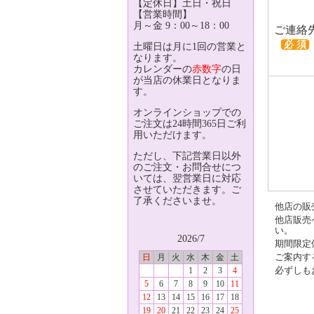
【定休日】土日・祝日
【営業時間】
月～金 9：00～18：00
ご連絡
必 須
土曜日は月に1回の営業と
なります。
カレンダーの
赤数字
の日
が当店の休業日となりま
す。
オンラインショップでの
ご注文は24時間365日ご利
用いただけます。
ただし、下記営業日以外
のご注文・お問合せにつ
いては、翌営業日に対応
させていただきます。ご
了承くださいませ。
他店の販
他店販売
い。
2026/7
期間限定
ご案内す
日
月
火
水
木
金
土
必ずしも
1
2
3
4
5
6
7
8
9
10
11
12
13
14
15
16
17
18
19
20
21
22
23
24
25