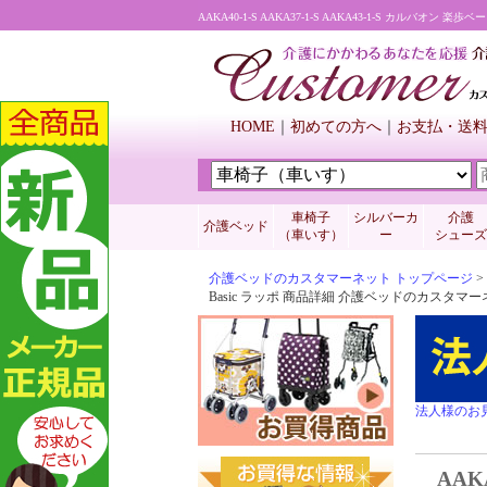
AAKA40-1-S AAKA37-1-S AAKA43-1-S カルバオ
HOME
初めての方へ
お支払・送
車椅子
シルバーカ
介護
介護ベッド
（車いす）
ー
シューズ
介護ベッドのカスタマーネット トップページ
>
Basic ラッポ 商品詳細 介護ベッドのカスタマ
法人様のお
AAK