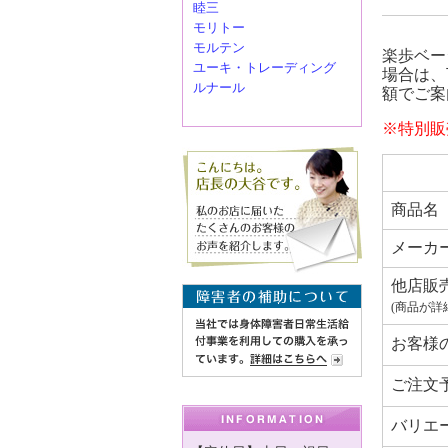
睦三
モリトー
モルテン
楽歩ベーシッ
ユーキ・トレーディング
場合は、
ルナール
額でご案
※特別販
商品名
メーカ
他店販
(商品が詳
お客様
ご注文
バリエ