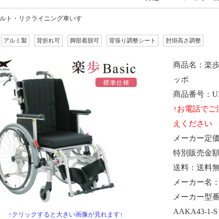
ルト・リクライニング車いす
アルミ製
背折れ可
脚部着脱可
背張り調整シート
肘掛高さ調整
商品名
楽歩
ッポ
商品番号
U
メーカー定
特別販売金
送料
送料
メーカー名
メーカー型
AAKA43-1-S
↑クリックすると大きい画像が見れます↑