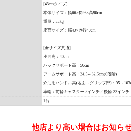
[43cmタイプ]
本体サイズ：幅66×長96×高90cm
重量：22kg
座面サイズ：幅43×奥行40cm
[全サイズ共通]
座面高：40cm
バックサポート高：50cm
アームサポート高：24.5～32.5cm(6段階)
介助用ハンドル高(地面～グリップ部)：95～103c
車輪：前輪キャスター 5インチ／後輪 22インチ
1台
他店より高い場合はお知ら