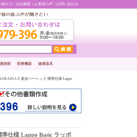
い物カゴ
会社概要
お客様の声
お問い合わせ
護雑貨
医療機器
健康器具
-S AAKA43-1-S 楽歩ベーシック 標準仕様 Lappo
標準仕様 Lappo Basic ラッポ