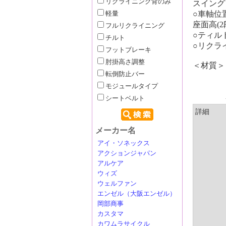
リクライニング背のみ
スイング
○車軸位
軽量
座面高(
フルリクライニング
○ティルト
チルト
○リクラ
フットブレーキ
肘掛高さ調整
＜材質＞
転倒防止バー
モジュールタイプ
シートベルト
詳細
メーカー名
アイ・ソネックス
アクションジャパン
アルケア
ウィズ
ウェルファン
エンゼル（大阪エンゼル）
岡部商事
カスタマ
カワムラサイクル