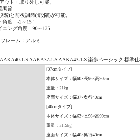
アウト・取り外し可能。
置調節
2段階)と前後調節(4段階)が可能。
角度：-2～15°
イニング角度：90～135
 フレーム：アルミ
AAKA40-1-S AAKA37-1-S AAKA43-1-S 楽歩ベーシック 標準仕
[37cmタイプ]
本体サイズ：幅60×長96×高90cm
重量：21kg
座面サイズ：幅37×奥行40cm
[40cmタイプ]
本体サイズ：幅63×長96×高90cm
重量：21.5kg
座面サイズ：幅40×奥行40cm