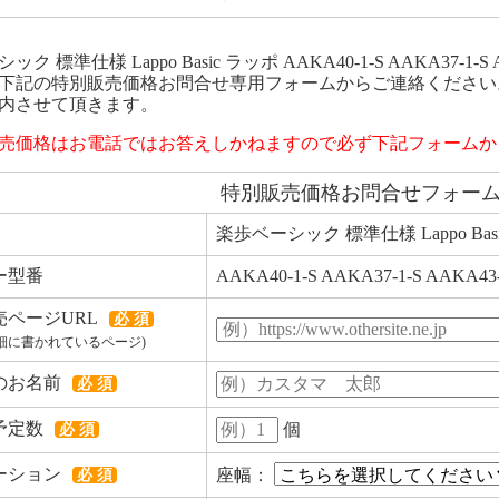
ク 標準仕様 Lappo Basic ラッポ AAKA40-1-S AAKA37-1
下記の特別販売価格お問合せ専用フォームからご連絡ください
内させて頂きます。
売価格はお電話ではお答えしかねますので必ず下記フォームか
特別販売価格お問合せフォー
楽歩ベーシック 標準仕様 Lappo Bas
ー型番
AAKA40-1-S AAKA37-1-S AAKA43-
売ページURL
必 須
細に書かれているページ)
のお名前
必 須
予定数
個
必 須
ーション
座幅：
必 須