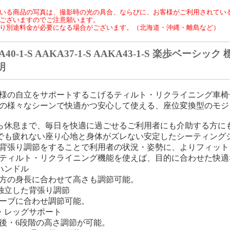
いる商品の写真は、撮影時の光の具合、ならびに、お客様がご利用されてい
ございますのでご注意願います。
り別途料金が必要になる場合がございます。（北海道・沖縄・離島など）
A40-1-S AAKA37-1-S AAKA43-1-S 楽歩ベーシック 
明
様の自立をサポートするこげるティルト・リクライニング車椅
の様々なシーンで快適かつ安心して使える、座位変換型のモジ
ら休息まで、毎日を快適に過ごせるご利用者にも介助する方に
でも疲れない座り心地と身体がズレない安定したシーティング
背張り調節をすることで利用者の状況・姿勢に、よりフィット
ティルト・リクライニング機能を使えば、目的に合わせた快適
ハンドル
方の身長に合わせて高さも調節可能。
独立した背張り調節
ーブに合わせ調節可能。
・レッグサポート
後・6段階の高さ調節が可能。