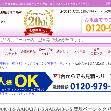
買
ン 楽歩ベーシック 標準仕様 Lappo Basic ラッポ の通販・販売 介護ベッドのカスタマーネット
料
杖
ポータブル
食事
介護衣料品
紙おむつ
入浴用品
介
ステッキ
トイレ
口腔ケア
車椅子（車いす）
>
リクライニング車椅子（車いす）
>
AAKA40-1-S AAKA37-1
ーネット
見積りについて詳しく見る
A40-1-S AAKA37-1-S AAKA43-1-S 楽歩ベーシック 