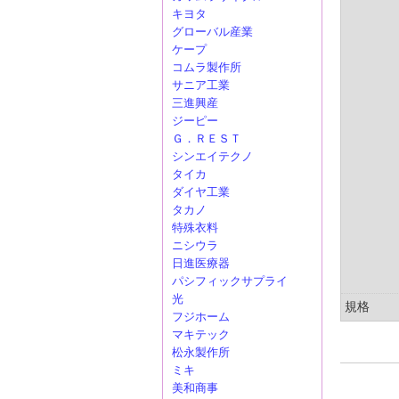
キヨタ
グローバル産業
ケープ
コムラ製作所
サニア工業
三進興産
ジーピー
Ｇ．ＲＥＳＴ
シンエイテクノ
タイカ
ダイヤ工業
タカノ
特殊衣料
ニシウラ
日進医療器
パシフィックサプライ
光
規格
フジホーム
マキテック
松永製作所
ミキ
美和商事