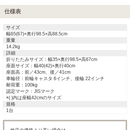
仕様表
サイズ
幅65(67)×奥行98.5×高88.5cm
重量
14.2kg
詳細
折りたたみサイズ：幅35×奥行98.5×高67cm
座面サイズ：幅40(42)×奥行40cm
座面高：前／43cm、後／41cm
車輪径：前輪キャスタ 6インチ、後輪 22インチ
耐荷重：100kg
認定マーク：JISマーク
※( )内は座幅42cmのサイズ
規格
1台