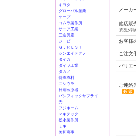
キヨタ
メーカ
グローバル産業
ケープ
コムラ製作所
他店販
サニア工業
(商品が詳
三進興産
お客様
ジーピー
Ｇ．ＲＥＳＴ
ご注文
シンエイテクノ
タイカ
バリエ
ダイヤ工業
タカノ
特殊衣料
ニシウラ
ご連絡
日進医療器
必 須
パシフィックサプライ
光
フジホーム
マキテック
松永製作所
ミキ
美和商事