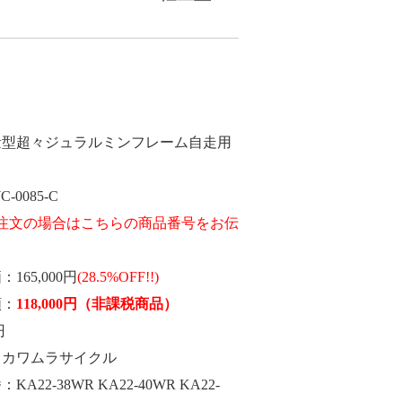
量型超々ジュラルミンフレーム自走用
C-0085-C
価
165,000円
(28.5%OFF!!)
額
118,000
円
（非課税商品）
円
カワムラサイクル
番
KA22-38WR KA22-40WR KA22-