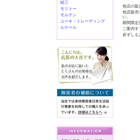
睦三
他店の販
モリトー
他店販売
モルテン
い。
ユーキ・トレーディング
期間限定
ルナール
ご案内す
必ずしも