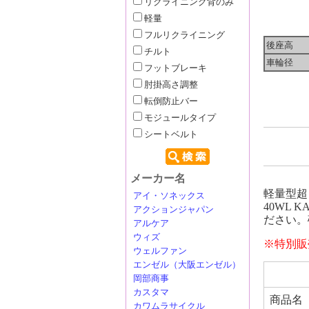
リクライニング背のみ
軽量
フルリクライニング
後座高
チルト
車輪径
フットブレーキ
肘掛高さ調整
転倒防止バー
モジュールタイプ
シートベルト
メーカー名
軽量型超々
アイ・ソネックス
40WL
アクションジャパン
ださい。
アルケア
ウィズ
※特別販
ウェルファン
エンゼル（大阪エンゼル）
岡部商事
カスタマ
商品名
カワムラサイクル