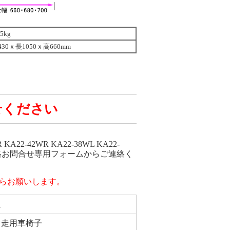
.5kg
430ｘ長1050ｘ高660mm
せください
-42WR KA22-38WL KA22-
売価格お問合せ専用フォームからご連絡く
らお願いします。
ム
自走用車椅子