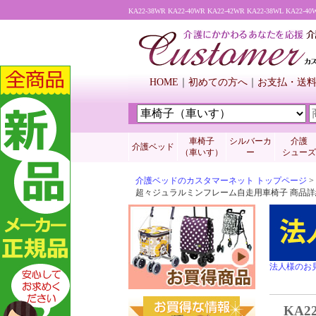
HOME
初めての方へ
お支払・送
車椅子
シルバーカ
介護
介護ベッド
（車いす）
ー
シューズ
介護ベッドのカスタマーネット トップページ
>
超々ジュラルミンフレーム自走用車椅子 商品詳
法人様のお
KA2