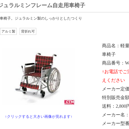
ジュラルミンフレーム自走用車椅子
車椅子。ジュラルミン製のしっかりとしたつくり
アルミ製
背折れ可
商品名
軽
車椅子
商品番号
W
メーカー定
特別販売金
送料
2,800
メーカー名
↑クリックすると大きい画像が見れます↑
メーカー型