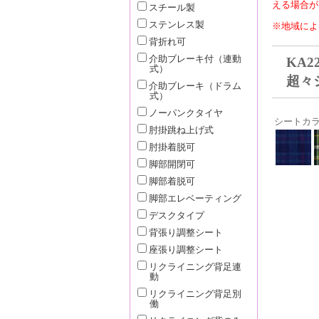
える場合が
スチール製
ステンレス製
※地域によ
背折れ可
介助ブレーキ付（連動
KA2
式）
超々
介助ブレーキ（ドラム
式）
ノーパンクタイヤ
シートカラー
肘掛跳ね上げ式
肘掛着脱可
脚部開閉可
脚部着脱可
脚部エレベーティング
デスクタイプ
背張り調整シート
座張り調整シート
リクライニング背足連
動
リクライニング背足別
働