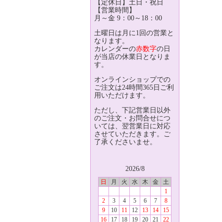
【定休日】土日・祝日
【営業時間】
月～金 9：00～18：00
土曜日は月に1回の営業と
なります。
カレンダーの
赤数字
の日
が当店の休業日となりま
す。
オンラインショップでの
ご注文は24時間365日ご利
用いただけます。
ただし、下記営業日以外
のご注文・お問合せにつ
いては、翌営業日に対応
させていただきます。ご
了承くださいませ。
2026/8
日
月
火
水
木
金
土
1
2
3
4
5
6
7
8
9
10
11
12
13
14
15
16
17
18
19
20
21
22