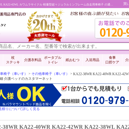
買
KA22-38WR KA22-40WR KA22-42WR KA22-38WL KA22-40WL KA22-42WL カワムラサイクル 軽量型超々ジュラルミンフレーム自走用車椅子 の通販・販売 介護ベッドのカスタマーネット
料
杖
ポータブル
食事
介護衣料品
紙おむつ
入浴用品
介
ステッキ
トイレ
口腔ケア
車椅子（車いす）
>
その他車椅子（車いす）
>
KA22-38WR KA22-40WR KA22-42
細 介護ベッドのカスタマーネット
見積りについて詳しく見る
2-38WR KA22-40WR KA22-42WR KA22-38WL KA