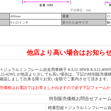
寸法単位：mm
400mm
重量
15
6ｘ22インチ
折りたたみサイズ
幅
他店より高い場合はお知ら
ジュラルミンフレーム自走用車椅子 KA22-38WR KA22-40WR KA22
 KA22-42WL が他店より少しでも高い場合は、下記の特別販
確認しまして出来る限りお安い金額でご案内させて頂きます。
売価格はお電話ではお答えしかねますので必ず下記フォームか
特別販売価格お問合せフォー
軽量型超々ジュラルミンフレーム