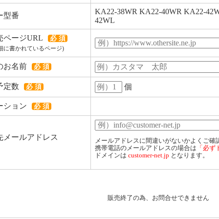
KA22-38WR KA22-40WR KA22-42W
ー型番
42WL
売ページURL
必 須
細に書かれているページ)
のお名前
必 須
予定数
個
必 須
ーション
必 須
先メールアドレス
メールアドレスに間違いがないかよくご確
携帯電話のメールアドレスの場合は
「必ず
ドメインは
customer-net.jp
となります。
販売終了の為、お問合せできません