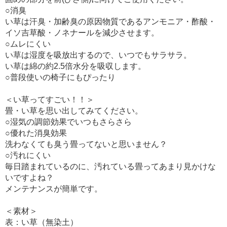
○消臭
い草は汗臭・加齢臭の原因物質であるアンモニア・酢酸・
イソ吉草酸・ノネナールを減少させます。
○ムレにくい
い草は湿度を吸放出するので、いつでもサラサラ。
い草は綿の約2.5倍水分を吸収します。
○普段使いの椅子にもぴったり
＜い草ってすごい！！＞
畳・い草を思い出してみてください。
○湿気の調節効果でいつもさらさら
○優れた消臭効果
洗わなくても臭う畳ってないと思いません？
○汚れにくい
毎日踏まれているのに、汚れている畳ってあまり見かけな
いですよね？
メンテナンスが簡単です。
＜素材＞
表：い草（無染土）