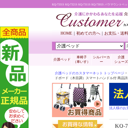
HOME
初めての方へ
お支払・送
車椅子
シルバーカ
介護
介護ベッド
（車いす）
ー
シューズ
介護ベッドのカスタマーネット トップページ
>
ドボード（木目調）スマートハンドル付 商品詳
法人様のお
KQ-