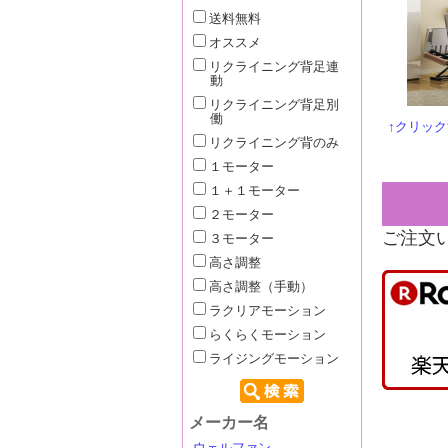
送料無料
オススメ
リクライニング背足連
動
リクライニング背足別
働
↑クリッ
リクライニング背のみ
１モーター
１＋１モーター
２モーター
ご注文
３モーター
高さ調整
高さ調整（手動）
ラクリアモーション
らくらくモーション
ライジングモーション
メーカー名
ウェルファン