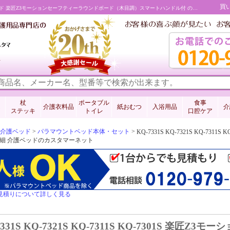
買
KQ-7331S KQ-7321S KQ-7311S KQ-7301S パラマウントベッド 楽匠Z3モーションセーフティーラウンドボード（木目調）スマートハンドル付 の通販・販売 介護ベッドのカスタマーネット
料
杖
ポータブル
食事
介護衣料品
紙おむつ
入浴用品
介
ステッキ
トイレ
口腔ケア
介護ベッド
>
パラマウントベッド本体・セット
>
KQ-7331S KQ-7321S KQ-7
細 介護ベッドのカスタマーネット
見積りについて詳しく見る
7331S KQ-7321S KQ-7311S KQ-7301S 楽