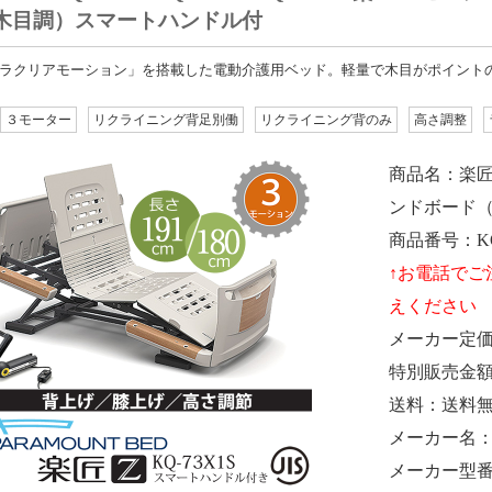
木目調）スマートハンドル付
ラクリアモーション」を搭載した電動介護用ベッド。軽量で木目がポイント
３モーター
リクライニング背足別働
リクライニング背のみ
高さ調整
商品名
楽
ンドボード
商品番号
K
メーカー定
特別販売金
送料
送料
メーカー名
メーカー型