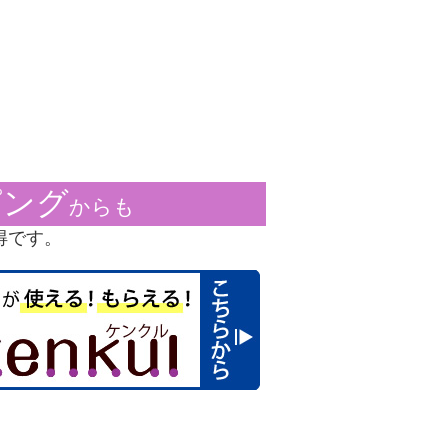
ピング
からも
得です。