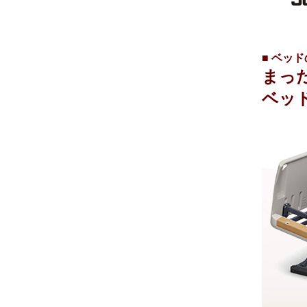
■ ベッ
まっ
ベッ