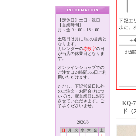
【定休日】土日・祝日
【営業時間】
月～金 9：00～18：00
土曜日は月に1回の営業と
なります。
カレンダーの
赤数字
の日
が当店の休業日となりま
す。
オンラインショップでの
ご注文は24時間365日ご利
用いただけます。
ただし、下記営業日以外
のご注文・お問合せにつ
いては、翌営業日に対応
させていただきます。ご
KQ-
了承くださいませ。
ド（
2026/8
日
月
火
水
木
金
土
1