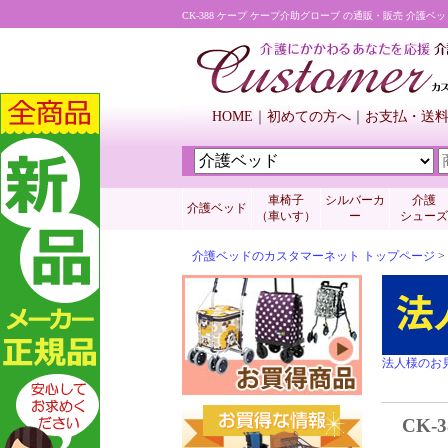
CK-388 ケープ ケープ介助グローブ の通販・販売 介護
HOME
初めての方へ
お支払・送
車椅子
シルバーカ
介護
介護ベッド
（車いす）
ー
シューズ
介護ベッドのカスタマーネット トップページ
>
法人様のお
CK-