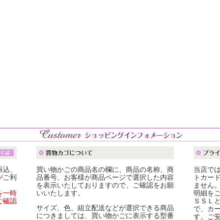
振込、
買い物かごの商品名の欄に、商品の名称、商
当店で
がご利
品番号、お客様が商品ページで選択した内容
トカー
を表示いたしておりますので、ご確認をお願
ません
を一時
いいたします。
明細を
ご確認
ＳＳＬ
サイズ、色、組立配送などが選択できる商品
で、カ
につきましては、買い物かごに表示する型番
す。ご