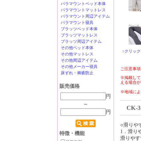
パラマウントベッド本体
パラマウントマットレス
パラマウント周辺アイテム
パラマウント寝具
プラッツベッド本体
プラッツマットレス
プラッツ周辺アイテム
その他ベッド本体
↑クリッ
その他マットレス
その他周辺アイテム
その他メーカー寝具
ご注意事項
床ずれ・褥瘡防止
※掲載して
える場合が
販売価格
※地域によ
円
～
CK-
円
○滑りや
1．滑り
特徴・機能
滑りやす