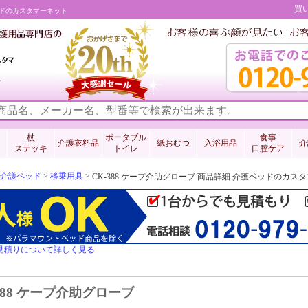
買
ベッドのカスタマーネット
料
杖
ポータブル
食事
介護衣料品
紙おむつ
入浴用品
介
ステッキ
トイレ
口腔ケア
介護ベッド
>
移乗用具
>
CK-388 ケープ介助グローブ 商品詳細 介護ベッドのカス
見積りについて詳しく見る
388 ケープ介助グローブ