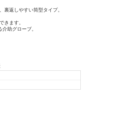
、裏返しやすい筒型タイプ。
できます。
る介助グローブ。
表