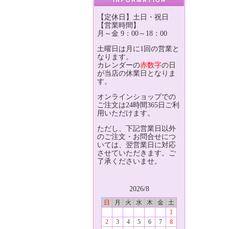
【定休日】土日・祝日
【営業時間】
月～金 9：00～18：00
土曜日は月に1回の営業と
なります。
カレンダーの
赤数字
の日
が当店の休業日となりま
す。
オンラインショップでの
ご注文は24時間365日ご利
用いただけます。
ただし、下記営業日以外
のご注文・お問合せにつ
いては、翌営業日に対応
させていただきます。ご
了承くださいませ。
2026/8
日
月
火
水
木
金
土
1
2
3
4
5
6
7
8