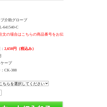
ープ介助グローブ
L-641540-C
額
2,650
円
（税込み）
円
ケープ
番
CK-388