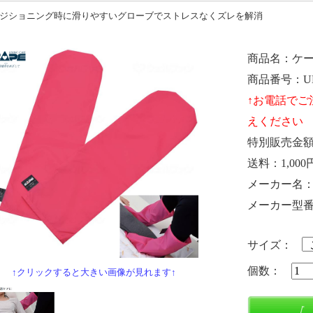
ジショニング時に滑りやすいグローブでストレスなくズレを解消
商品名
ケ
商品番号
U
特別販売金
送料
1,000
メーカー名
メーカー型
サイズ：
個数：
↑クリックすると大きい画像が見れます↑