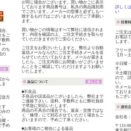
が同じ場合がございます。買い物かごに表示
しております商品番号は、私共の商品識別用
詳しく
でございます。メーカーの型番と必ずしも一
い
致するものではございませんのでご了承願い
ます。
買い物かごの情報はすべて弊社に送信されま
場合、
ご注文は
す。内容を確認の上、ご注文手続きを取らせ
スをご
お電話
ていただきますのでご安心ください。
手数料
します
メー
ご注文をお受けいたしますと、弊社より自動
。のち
フリーダイ
返信メールならびにご注文手続きメールを送
認の
【月～土】
らせていただいております。メールが届きま
したら、ご注文内容にお間違いがございませ
※日曜
んことをご確認していただけますようお願い
す。
いたします。
※土曜
ので、
店から
い。
しま
※メール
■不良品
ており
不良品や誤送品がございましたら、弊社まで
もござ
配送方
ご連絡下さい。送料、手数料ともに弊社負担
で早急に対応いたします。
ます
商品の不具合の場合でも、返金・交換ではな
のみの
く「修理」にて対応させていただく場合もご
す。
会社名
ざいますので、予めご了承ください。
日曜・
で予め
〒133-00
■お客様のご都合による返品
東京都江