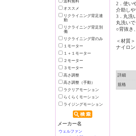
送料無料
2．使い
オススメ
介助しや
リクライニング背足連
3．丸洗
動
丸洗いで
リクライニング背足別
○背抜き
働
リクライニング背のみ
＜材質＞
１モーター
ナイロン1
１＋１モーター
２モーター
３モーター
詳細
高さ調整
高さ調整（手動）
規格
ラクリアモーション
らくらくモーション
ライジングモーション
メーカー名
ウェルファン