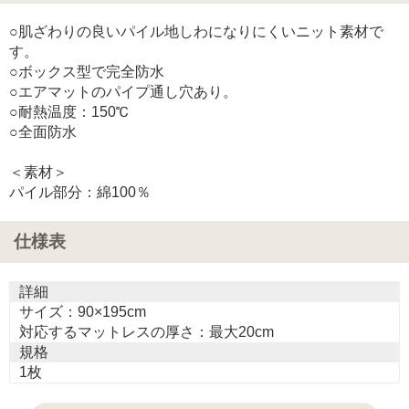
○肌ざわりの良いパイル地しわになりにくいニット素材で
す。
○ボックス型で完全防水
○エアマットのパイプ通し穴あり。
○耐熱温度：150℃
○全面防水
＜素材＞
パイル部分：綿100％
仕様表
詳細
サイズ：90×195cm
対応するマットレスの厚さ：最大20cm
規格
1枚