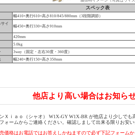
腰掛時イメージ（写真はウィ
スペック表
幅410×奥行610×高さ810/845/880mm（3段階調節）
みサイ
幅450×奥行330×高さ910mm
420mm
5.0kg
ー
3way（固定・左右30度・360度）
法
幅240×奥行150×高さ350mm
他店より高い場合はお知ら
ンＸｉａｏ（シャオ） W1X-GY W1X-BR が他店より少し
フォームからご連絡ください。確認しまして出来る限りお安い
売価格はお電話ではお答えしかねますので必ず下記フォームか