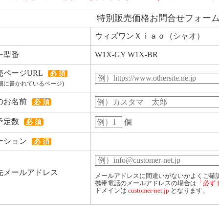
特別販売価格お問合せフォー
ウィズワンＸｉａｏ（シャオ）
ー型番
W1X-GY W1X-BR
売ページURL
必 須
細に書かれているページ)
のお名前
必 須
予定数
個
必 須
ーション
必 須
先メールアドレス
メールアドレスに間違いがないかよくご確
携帯電話のメールアドレスの場合は
「必ず
ドメインは
customer-net.jp
となります。