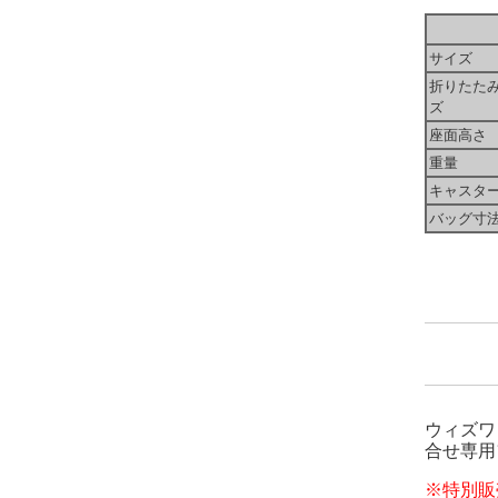
サイズ
折りたた
ズ
座面高さ
重量
キャスタ
バッグ寸
ウィズワ
合せ専用
※特別販