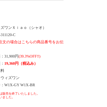
ィズワンＸｉａｏ（シャオ）
l-311120-C
価
31,900円
(39.3%OFF!!)
額
19,360
円
（税込み）
無料
ウィズワン
番
W1X-GY W1X-BR
は販売を終了いたしました。
いました。