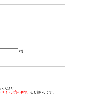
ム
様
認ください
ドメイン指定の解除」
をお願いします。