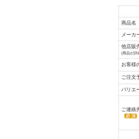
商品名
メーカ
他店販
(商品が詳
お客様
ご注文
バリエ
ご連絡
必 須