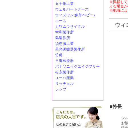
※掲載して
五十畑工業
える場合が
ウェルパートナーズ
※地域によ
ウィズワン(象印ベビー)
エース
ウィ
カワムラサイクル
幸和製作所
島製作所
須恵廣工業
星光医療器製作所
竹虎
日進医療器
パナソニックエイジフリー
松永製作所
ユーバ産業
リッチェル
レップ
■特長
シ
お