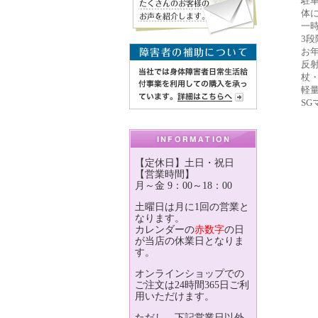
駐
体
一
3段
お
反
杖
軽
S
【定休日】土日・祝日
【営業時間】
月～金 9：00～18：00
土曜日は月に1回の営業と
なります。
カレンダーの
赤数字
の日
が当店の休業日となりま
す。
オンラインショップでの
ご注文は24時間365日ご利
用いただけます。
ただし、下記営業日以外