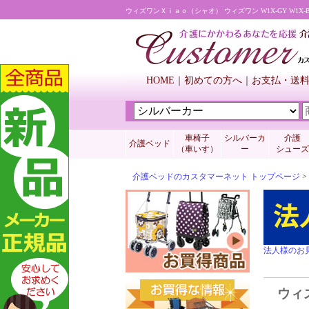
ウィズワンＸｉａｏ（シャオ） ウィズワン W1X-GY W1
HOME
初めての方へ
お支払・送
車椅子
シルバーカ
介護
介護ベッド
（車いす）
ー
シューズ
介護ベッドのカスタマーネット トップページ
>
法人様のお
ウィズ