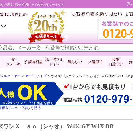
買
X-BR の通販・販売 介護ベッドのカスタマーネット
料
杖
ポータブル
食事
介護衣料品
紙おむつ
入浴用品
介
ステッキ
トイレ
口腔ケア
シルバーカー
>
カートタイプ
>
ウィズワンＸｉａｏ（シャオ） W1X-GY W1X-B
見積りについて詳しく見る
ワンＸｉａｏ（シャオ） W1X-GY W1X-BR