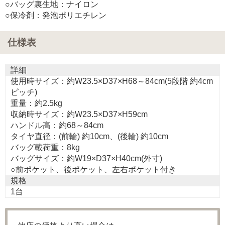
○バッグ裏生地：ナイロン
○保冷剤：発泡ポリエチレン
仕様表
詳細
使用時サイズ：約W23.5×D37×H68～84cm(5段階 約4cm
ピッチ)
重量：約2.5kg
収納時サイズ：約W23.5×D37×H59cm
ハンドル高：約68～84cm
タイヤ直径：(前輪) 約10cm、(後輪) 約10cm
バッグ載荷重：8kg
バッグサイズ：約W19×D37×H40cm(外寸)
○前ポケット、後ポケット、左右ポケット付き
規格
1台