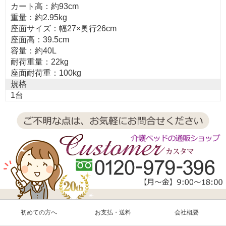
カート高：約93cm
重量：約2.95kg
座面サイズ：幅27×奥行26cm
座面高：39.5cm
容量：約40L
耐荷重量：22kg
座面耐荷重：100kg
規格
1台
初めての方へ
お支払・送料
会社概要