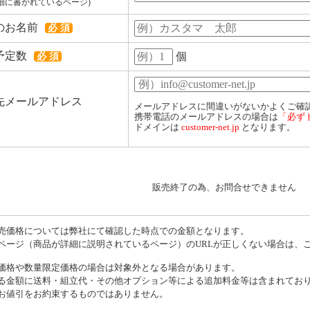
細に書かれているページ)
のお名前
必 須
予定数
個
必 須
先メールアドレス
メールアドレスに間違いがないかよくご確
携帯電話のメールアドレスの場合は
「必ず
ドメインは
customer-net.jp
となります。
販売終了の為、お問合せできません
売価格については弊社にて確認した時点での金額となります。
ページ（商品が詳細に説明されているページ）のURLが正しくない場合は、
価格や数量限定価格の場合は対象外となる場合があります。
る金額に送料・組立代・その他オプション等による追加料金等は含まれてお
お値引をお約束するものではありません。