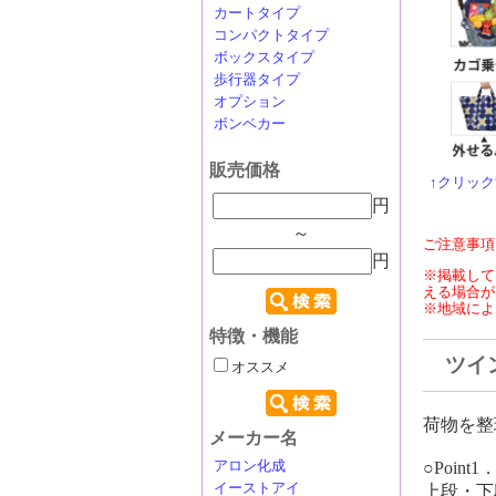
カートタイプ
コンパクトタイプ
ボックスタイプ
歩行器タイプ
オプション
ボンベカー
販売価格
↑クリッ
円
～
ご注意事項
円
※掲載して
える場合が
※地域によ
特徴・機能
ツイン
オススメ
荷物を整
メーカー名
アロン化成
○Poin
イーストアイ
上段・下