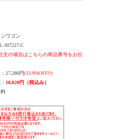
インワゴン
L-307227-C
価
27,280円
(33.9%OFF!!)
額
18,020
円
（税込み）
無料