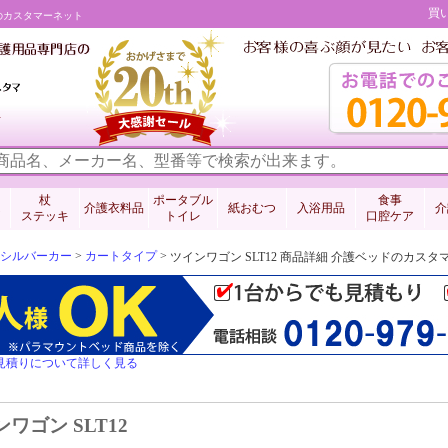
買
ドのカスタマーネット
料
杖
ポータブル
食事
介護衣料品
紙おむつ
入浴用品
介
ステッキ
トイレ
口腔ケア
シルバーカー
>
カートタイプ
>
ツインワゴン SLT12 商品詳細 介護ベッドのカスタ
見積りについて詳しく見る
ワゴン SLT12