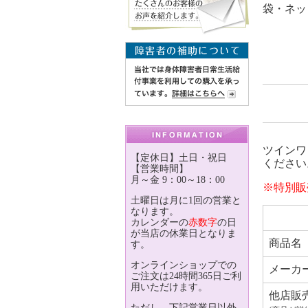
袋・ネッ
ツインワ
【定休日】土日・祝日
ください
【営業時間】
月～金 9：00～18：00
※特別販
土曜日は月に1回の営業と
なります。
カレンダーの
赤数字
の日
が当店の休業日となりま
商品名
す。
オンラインショップでの
メーカ
ご注文は24時間365日ご利
用いただけます。
他店販
ただし、下記営業日以外