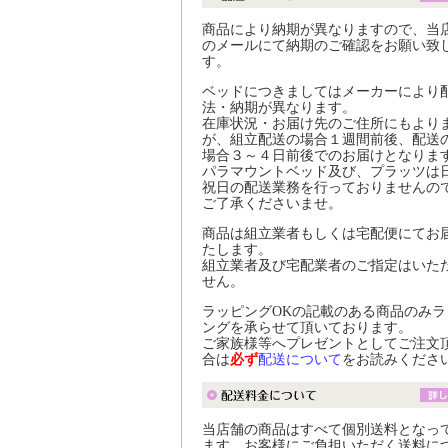
商品により納期が異なりますので、当
のメールにて納期のご確認をお願い致
す。
ベッドにつきましてはメーカーにより
法・納期が異なります。
在庫状況・お届け先のご住所にもより
が、組立配送の場合１週間前後、配送
場合３～４日前後でのお届けとなりま
パラマウントベッド及び、プラッツは
祝日の配送業務を行っておりませんの
ご了承くださいませ。
商品は組立業者もしくは宅配便にてお
たします。
組立業者及び宅配業者のご指定はいた
せん。
ラッピングOKの記載のある商品のみラ
ングを承らせて頂いております。
ご家族様等へプレゼントとしてご注文
合は
必ず
配送について
をお読みくださ
当店舗の商品はすべて個別送料となっ
ます。お客様にご負担いただく送料に