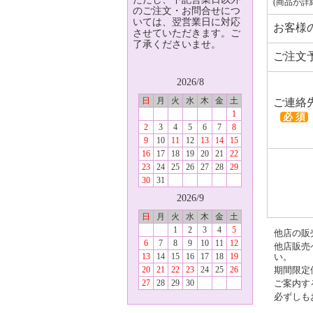
(商品が詳
のご注文・お問合せにつ
いては、翌営業日に対応
お客様
させていただきます。ご
了承くださいませ。
ご注文
2026/8
日
月
火
水
木
金
土
ご連絡
1
必 須
2
3
4
5
6
7
8
9
10
11
12
13
14
15
16
17
18
19
20
21
22
23
24
25
26
27
28
29
30
31
2026/9
日
月
火
水
木
金
土
1
2
3
4
5
他店の販
6
7
8
9
10
11
12
他店販売
13
14
15
16
17
18
19
い。
20
21
22
23
24
25
26
期間限定
27
28
29
30
ご案内す
必ずしも