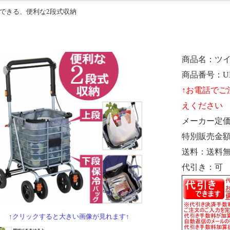
できる、便利な2段式収納
商品名
ツ
商品番号
U
メーカー定
特別販売金
送料
送料
代引き
可
↑クリックすると大きい画像が見れます↑