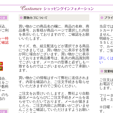
振込、
買い物かごの商品名の欄に、商品の名称、商
当店で
がご利
品番号、お客様が商品ページで選択した内容
トカー
を表示いたしておりますので、ご確認をお願
ません
を一時
いいたします。
明細を
ご確認
ＳＳＬ
サイズ、色、組立配送などが選択できる商品
で、カ
につきましては、買い物かごに表示する型番
す。ご
が同じ場合がございます。買い物かごに表示
しております商品番号は、私共の商品識別用
詳しく
でございます。メーカーの型番と必ずしも一
い
致するものではございませんのでご了承願い
ます。
買い物かごの情報はすべて弊社に送信されま
場合、
ご注文は
す。内容を確認の上、ご注文手続きを取らせ
スをご
お電話
ていただきますのでご安心ください。
手数料
します
メー
ご注文をお受けいたしますと、弊社より自動
。のち
フリーダイ
返信メールならびにご注文手続きメールを送
認の
【月～土】
らせていただいております。メールが届きま
したら、ご注文内容にお間違いがございませ
※日曜
んことをご確認していただけますようお願い
す。