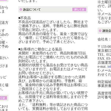
いたします。
※土曜
ので、
店から
い。
しま
※メール
■不良品
ており
不良品や誤送品がございましたら、弊社まで
もござ
配送方
ご連絡下さい。送料、手数料ともに弊社負担
で早急に対応いたします。
ます
商品の不具合の場合でも、返金・交換ではな
のみの
く「修理」にて対応させていただく場合もご
す。
会社名
ざいますので、予めご了承ください。
日曜・
で予め
〒133-00
■お客様のご都合による返品
東京都江
未開封・未使用のもので、商品到着後7日以
TEL. 01
内にお電話にてご連絡いただいたもののみ原
届けい
FAX. 03
則対応いたします。
店舗運営責
未開封の状態でも返品をお受けできない商品
だけま
e-mai.
in
もございますので、お電話またはメールにて
E-メー
お問い合わせください。
わせく
送料(お客様へお届けする際にかかった送料
ッピ
及び、お客様からの返送料)、手数料、箱
特定福
代、返金時の振り込み手数料等はお客様にに
頂く場
事業所番号
ご負担頂くこととなります。
い。
お客様のお手元に商品が届いていない状態で
高度管
も、出荷後ですと送料等発生致しますので予
許可番号：4
めご了承下さい。
また、「送料無料」等が表記された商品につ
ており
いても、実費送料が発生しておりますので同
つきま