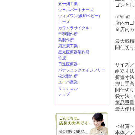
五十畑工業
ゴンとし
ウェルパートナーズ
ウィズワン(象印ベビー)
○Poin
エース
店内カゴ
カワムラサイクル
※店内カ
幸和製作所
島製作所
最大載積
須恵廣工業
間仕切り
星光医療器製作所
竹虎
日進医療器
サイズ／
パナソニックエイジフリー
組立寸法：
松永製作所
折畳寸法：
ユーバ産業
押し手高さ
リッチェル
間仕切り寸
レップ
袋寸法：幅
製品重量
最大使用者
＜材質＞
本体／ア