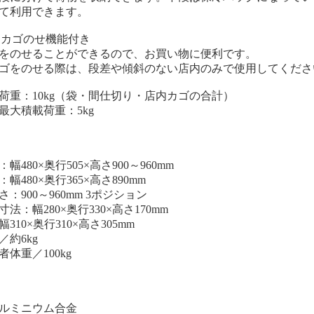
て利用できます。
t2．カゴのせ機能付き
をのせることができるので、お買い物に便利です。
ゴをのせる際は、段差や傾斜のない店内のみで使用してくださ
荷重：10kg（袋・間仕切り・店内カゴの合計）
最大積載荷重：5kg
幅480×奥行505×高さ900～960mm
幅480×奥行365×高さ890mm
：900～960mm 3ポジション
法：幅280×奥行330×高さ170mm
310×奥行310×高さ305mm
／約6kg
体重／100kg
ルミニウム合金