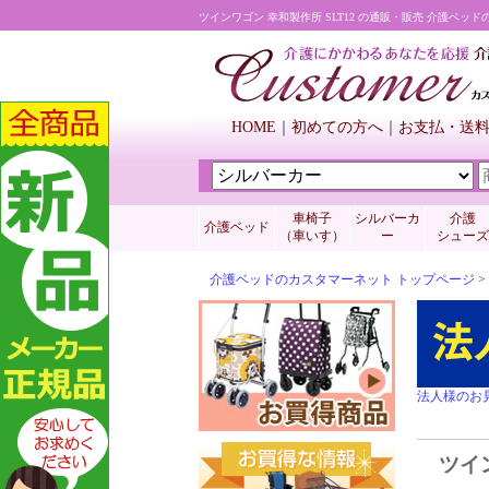
ツインワゴン 幸和製作所 SLT12 の通販・販売 介護ベッ
HOME
初めての方へ
お支払・送
車椅子
シルバーカ
介護
介護ベッド
（車いす）
ー
シューズ
介護ベッドのカスタマーネット トップページ
>
法人様のお
ツイン