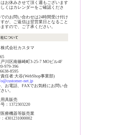
日はお休みさせて頂く週もございます
詳しくはカレンダーをご確認くださ
でのお問い合わせは24時間受け付け
ますが、ご返信は翌営業日となること
いますので、ご了承ください。
：株式会社カスタマ
65
戸川区南篠崎町3-25-7 MOビル4F
20-979-396
-6638-8595
任者:大谷(WebShop事業部)
fo@customer-net.jp
ル、お電話、FAXでお気軽にお問い合
ださい。
祉用具販売
：1372303220
理医療機器等販売業
301231000002