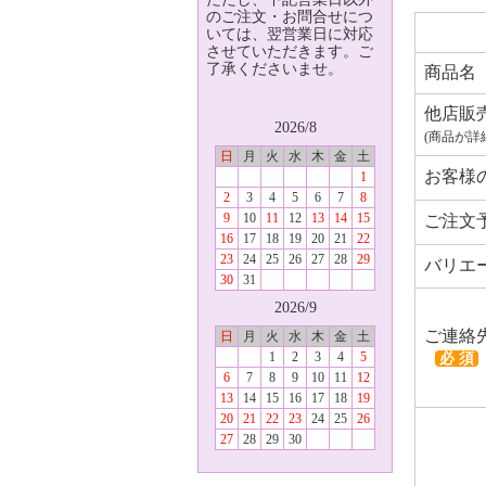
のご注文・お問合せにつ
いては、翌営業日に対応
させていただきます。ご
了承くださいませ。
商品名
他店販
2026/8
(商品が詳
日
月
火
水
木
金
土
お客様
1
2
3
4
5
6
7
8
9
10
11
12
13
14
15
ご注文
16
17
18
19
20
21
22
23
24
25
26
27
28
29
バリエ
30
31
2026/9
ご連絡
日
月
火
水
木
金
土
1
2
3
4
5
必 須
6
7
8
9
10
11
12
13
14
15
16
17
18
19
20
21
22
23
24
25
26
27
28
29
30