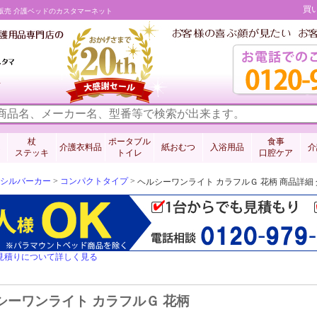
買
・販売 介護ベッドのカスタマーネット
料
杖
ポータブル
食事
介護衣料品
紙おむつ
入浴用品
介
ステッキ
トイレ
口腔ケア
シルバーカー
>
コンパクトタイプ
>
ヘルシーワンライト カラフルＧ 花柄 商品詳
見積りについて詳しく見る
シーワンライト カラフルＧ 花柄