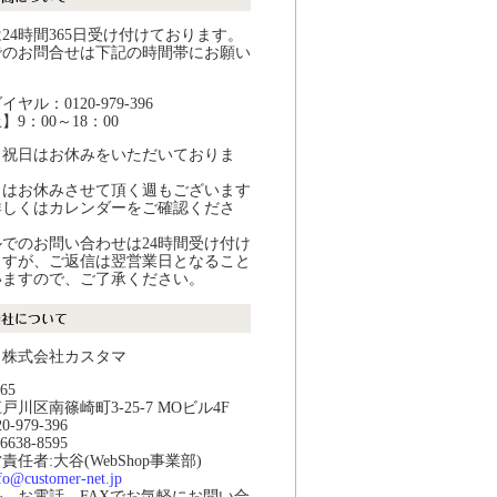
24時間365日受け付けております。
でのお問合せは下記の時間帯にお願い
。
ヤル：0120-979-396
9：00～18：00
・祝日はお休みをいただいておりま
日はお休みさせて頂く週もございます
詳しくはカレンダーをご確認くださ
でのお問い合わせは24時間受け付け
ますが、ご返信は翌営業日となること
いますので、ご了承ください。
：株式会社カスタマ
65
戸川区南篠崎町3-25-7 MOビル4F
20-979-396
-6638-8595
任者:大谷(WebShop事業部)
fo@customer-net.jp
ル、お電話、FAXでお気軽にお問い合