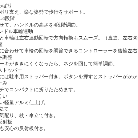
っぽり
ポリ支え、楽な姿勢で歩行をサポート。
ル4段階
せて、ハンドルの高さを4段階調節。
yハンドル車輪連動
と車輪は左右連動回転で方向転換もスムーズ。（直進、左右30
整
に合わせて車輪の回転を調節できるコントローラーを後輪左右
キ調整
ーキがききにくくなったら、ネジを回して簡単調節。
ストッパー
には駐車用ストッパー付き。ボタンを押すとストッパーがかか
たみ
チでコンパクトに折りたためます。
くい
い軽量アルミ仕上げ。
傘立て
気配り、杖・傘立て付き。
反射板
も安心の反射板付き。