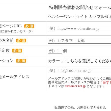
特別販売価格お問合せフォー
ヘルシーワン・ライト カラフルＧ 
売ページURL
必 須
細に書かれているページ)
のお名前
必 須
予定数
個
必 須
ーション
カラー：
必 須
先メールアドレス
メールアドレスに間違いがないかよくご確
携帯電話のメールアドレスの場合は
「必ず
ドメインは
customer-net.jp
となります。
販売終了の為、お問合せできません