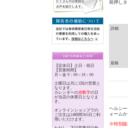
前押しタ
詳細
規格
【定休日】土日・祝日
【営業時間】
月～金 9：00～18：00
土曜日は月に1回の営業と
なります。
カレンダーの
赤数字
の日
が当店の休業日となりま
す。
ヘルシー
オンラインショップでの
ォームか
ご注文は24時間365日ご利
用いただけます。
※特別販
ただし、下記営業日以外