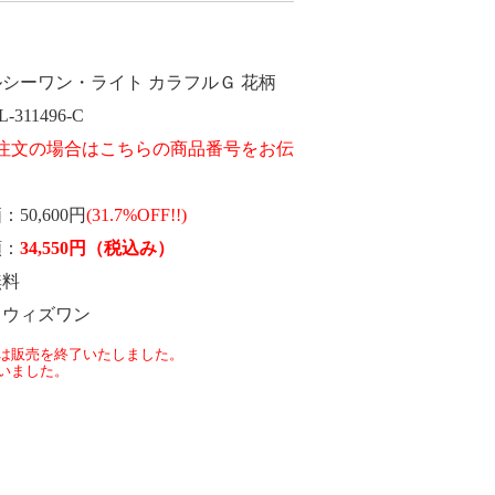
シーワン・ライト カラフルＧ 花柄
L-311496-C
価
50,600円
(31.7%OFF!!)
額
34,550
円
（税込み）
無料
ウィズワン
は販売を終了いたしました。
いました。