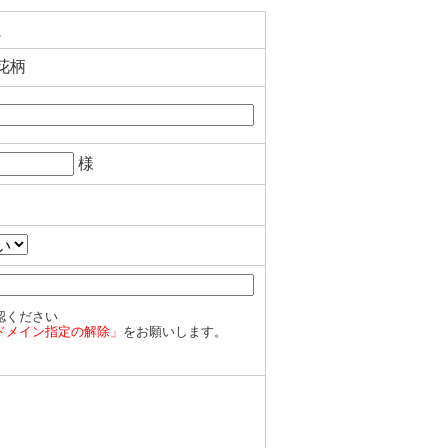
ム
花柄
様
認ください
ドメイン指定の解除」
をお願いします。