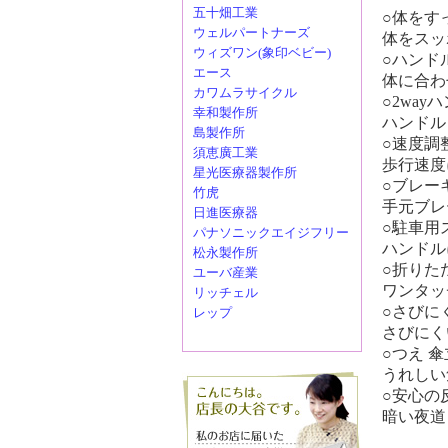
五十畑工業
○体をす
ウェルパートナーズ
体をスッ
ウィズワン(象印ベビー)
○ハンド
エース
体に合わ
カワムラサイクル
○2wa
幸和製作所
ハンドル
島製作所
○速度調
須恵廣工業
歩行速度
星光医療器製作所
○ブレー
竹虎
手元ブレ
日進医療器
○駐車用
パナソニックエイジフリー
ハンドル
松永製作所
○折りた
ユーバ産業
ワンタッ
リッチェル
○さびに
レップ
さびにく
○つえ 
うれしい
○安心の
暗い夜道