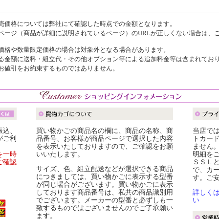
売価格については弊社にて確認した時点での金額となります。
ページ（商品が詳細に説明されているページ）のURLが正しくない場合は、
価格や数量限定価格の場合は対象外となる場合があります。
る金額に送料・組立代・その他オプション等による追加料金等は含まれてお
お値引をお約束するものではありません。
振込、
買い物かごの商品名の欄に、商品の名称、商
当店で
がご利
品番号、お客様が商品ページで選択した内容
トカー
を表示いたしておりますので、ご確認をお願
ません
を一時
いいたします。
明細を
ご確認
ＳＳＬ
サイズ、色、組立配送などが選択できる商品
で、カ
につきましては、買い物かごに表示する型番
す。ご
が同じ場合がございます。買い物かごに表示
しております商品番号は、私共の商品識別用
詳しく
でございます。メーカーの型番と必ずしも一
い
致するものではございませんのでご了承願い
ます。