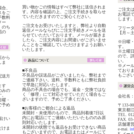
買い物かごの情報はすべて弊社に送信されま
場合、
ご注文は
す。内容を確認の上、ご注文手続きを取らせ
スをご
お電話
ていただきますのでご安心ください。
手数料
します
メー
ご注文をお受けいたしますと、弊社より自動
。のち
フリーダイ
返信メールならびにご注文手続きメールを送
認の
【月～土】
らせていただいております。メールが届きま
したら、ご注文内容にお間違いがございませ
※日曜
んことをご確認していただけますようお願い
す。
いたします。
※土曜
ので、
店から
い。
しま
※メール
■不良品
ており
不良品や誤送品がございましたら、弊社まで
もござ
配送方
ご連絡下さい。送料、手数料ともに弊社負担
で早急に対応いたします。
ます
商品の不具合の場合でも、返金・交換ではな
のみの
く「修理」にて対応させていただく場合もご
す。
会社名
ざいますので、予めご了承ください。
日曜・
で予め
〒133-00
■お客様のご都合による返品
東京都江
未開封・未使用のもので、商品到着後7日以
TEL. 01
内にお電話にてご連絡いただいたもののみ原
届けい
FAX. 03
則対応いたします。
店舗運営責
未開封の状態でも返品をお受けできない商品
だけま
e-mai.
in
もございますので、お電話またはメールにて
E-メー