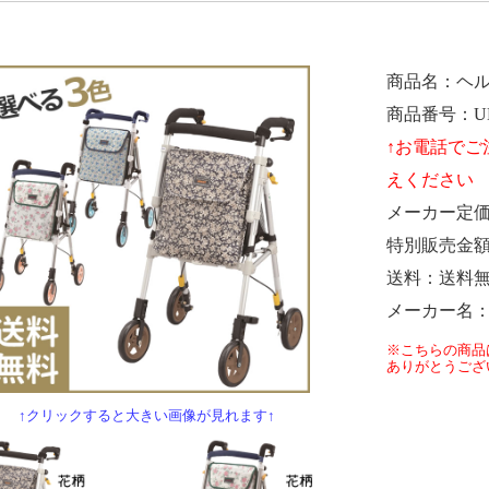
商品名
ヘル
商品番号
U
メーカー定
特別販売金
送料
送料
メーカー名
※こちらの商品
ありがとうござ
↑クリックすると大きい画像が見れます↑