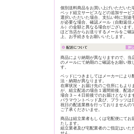
個別送料商品をお買い上げいただいた
ベッド組立サービスなどの追加サービ
選択いただいた場合、支払い時に別途
が必要な場合、確認メール（自動返信
ル）の金額と異なる場合がございます
ほど当店からお送りするメールをご確
上、お手続きをお願いいたします。
商品により納期が異なりますので、当
のメールにて納期のご確認をお願い致
す。
ベッドにつきましてはメーカーにより
法・納期が異なります。
在庫状況・お届け先のご住所にもより
が、組立配送の場合１週間前後、配送
場合３～４日前後でのお届けとなりま
パラマウントベッド及び、プラッツは
祝日の配送業務を行っておりませんの
ご了承くださいませ。
商品は組立業者もしくは宅配便にてお
たします。
組立業者及び宅配業者のご指定はいた
せん。