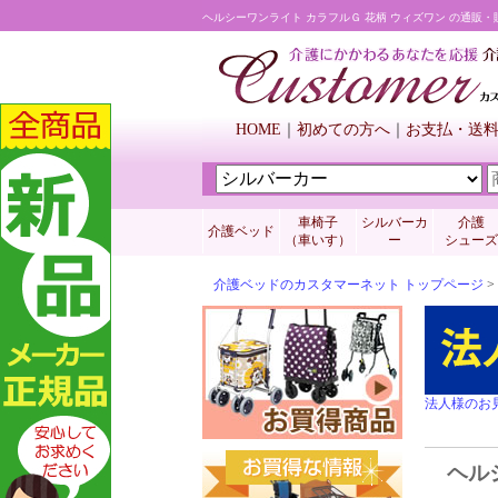
ヘルシーワンライト カラフルＧ 花柄 ウィズワン の通販
HOME
初めての方へ
お支払・送
車椅子
シルバーカ
介護
介護ベッド
（車いす）
ー
シューズ
介護ベッドのカスタマーネット トップページ
>
法人様のお
ヘル