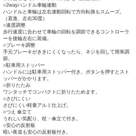
○2wayハンドル車輪連動
ハンドルと車輪は左右連動回転で方向転換もスムーズ。
（直進、左右30度）
○速度調整
歩行速度に合わせて車輪の回転を調節できるコントローラ
ーを後輪左右に装備。
○ブレーキ調整
手元ブレーキがききにくくなったら、ネジを回して簡単調
節。
○駐車用ストッパー
ハンドルには駐車用ストッパー付き。ボタンを押すとスト
ッパーがかかります。
○折りたたみ
ワンタッチでコンパクトに折りたためます。
○さびにくい
さびにくい軽量アルミ仕上げ。
○つえ 傘立て
うれしい気配り、杖・傘立て付き。
○安心の反射板
暗い夜道も安心の反射板付き。