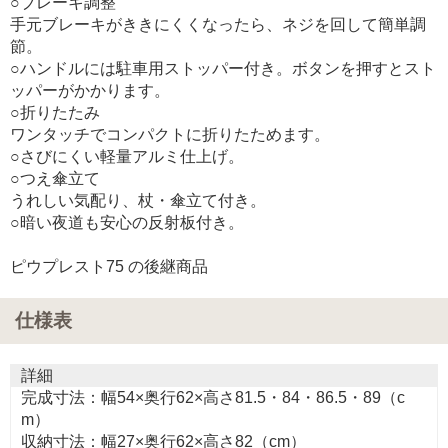
○ブレーキ調整
手元ブレーキがききにくくなったら、ネジを回して簡単調
節。
○ハンドルには駐車用ストッパー付き。ボタンを押すとスト
ッパーがかかります。
○折りたたみ
ワンタッチでコンパクトに折りたためます。
○さびにくい軽量アルミ仕上げ。
○つえ傘立て
うれしい気配り、杖・傘立て付き。
○暗い夜道も安心の反射板付き。
ピウプレスト75 の後継商品
仕様表
詳細
完成寸法：幅54×奥行62×高さ81.5・84・86.5・89（c
m）
収納寸法：幅27×奥行62×高さ82（cm）