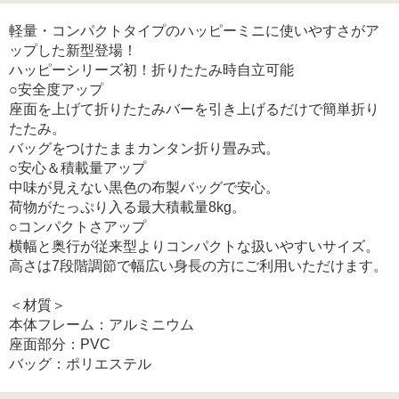
軽量・コンパクトタイプのハッピーミニに使いやすさがア
ップした新型登場！
ハッピーシリーズ初！折りたたみ時自立可能
○安全度アップ
座面を上げて折りたたみバーを引き上げるだけで簡単折り
たたみ。
バッグをつけたままカンタン折り畳み式。
○安心＆積載量アップ
中味が見えない黒色の布製バッグで安心。
荷物がたっぷり入る最大積載量8kg。
○コンパクトさアップ
横幅と奥行が従来型よりコンパクトな扱いやすいサイズ。
高さは7段階調節で幅広い身長の方にご利用いただけます。
＜材質＞
本体フレーム：アルミニウム
座面部分：PVC
バッグ：ポリエステル