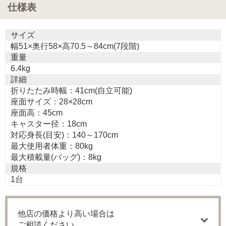
仕様表
サイズ
幅51×奥行58×高70.5～84cm(7段階)
重量
6.4kg
詳細
折りたたみ時幅：41cm(自立可能)
座面サイズ：28×28cm
座面高：45cm
キャスター径：18cm
対応身長(目安)：140～170cm
最大使用者体重：80kg
最大積載量(バッグ)：8kg
規格
1台
他店の価格より高い場合は
ご相談ください