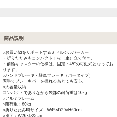
商品説明
○お買い物をサポートするミドルシルバーカー
・折りたたみもコンパクト！杖（傘）立て付き。
・前輪キャスターの仕様は、固定・45°の可動式となってお
ります。
○ハンドブレーキ・駐車ブレーキ（バータイプ）
両手でブレーキバーを握れる為とても安心。
○大容量収納
コンパクトでありながら袋部の耐荷重は10kg
○アルミフレーム
○耐荷重：80kg
○折りたたみ時サイズ：W45×D29×H60cm
○座面：W26×D23cm