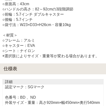
○座面高：43cm
○ハンドルの高さ：82～92cmの3段階調節
○前輪：5.7インチ ダブルキャスター
○後輪：5.7インチ
○袋寸法：W23×D33×H26cm・容量10kg
＜材質＞
○フレーム：アルミ
○キャスター：EVA
○シート：ナイロン
※選択肢によりサイズ・重量等が変わる場合があります。
仕様表
詳細
認定マーク：SGマーク
色番号：BD 、ND
外装サイズ・重量：高さ920mm×幅450mm×奥行540mm