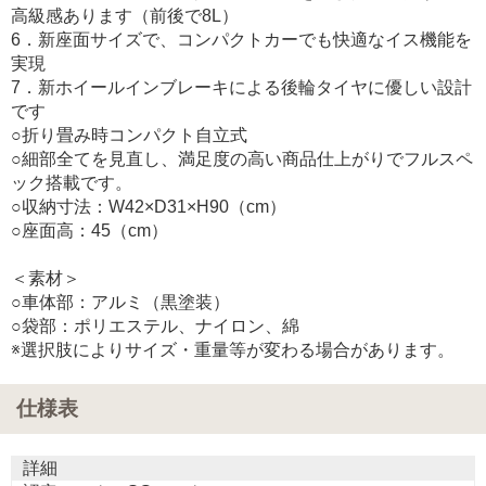
高級感あります（前後で8L）
6．新座面サイズで、コンパクトカーでも快適なイス機能を
実現
7．新ホイールインブレーキによる後輪タイヤに優しい設計
です
○折り畳み時コンパクト自立式
○細部全てを見直し、満足度の高い商品仕上がりでフルスペ
ック搭載です。
○収納寸法：W42×D31×H90（cm）
○座面高：45（cm）
＜素材＞
○車体部：アルミ（黒塗装）
○袋部：ポリエステル、ナイロン、綿
※選択肢によりサイズ・重量等が変わる場合があります。
仕様表
詳細